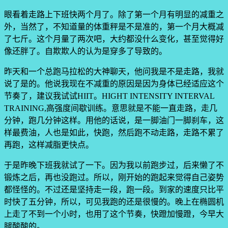
眼看着走路上下班快两个月了。除了第一个月有明显的减重之
外，当然了，不知道量的体重秤是不是准的，第一个月大概减
了七斤。这个月量了两次吧，大约都没什么变化，甚至觉得好
像还胖了。自欺欺人的认为是穿多了导致的。
昨天和一个总跑马拉松的大神聊天，他问我是不是走路，我就
说了是的。他说我现在不减重的原因是因为身体已经适应这个
节奏了，建议我试试HIIT。HIGHT INTENSITY INTERVAL
TRAINING,高强度间歇训练。意思就是不能一直走路，走几
分钟，跑几分钟这样。用他的话说，是一脚油门一脚刹车，这
样最费油，人也是如此，快跑，然后跑不动走路，走路不累了
再跑，这样减脂更快点。
于是昨晚下班我就试了一下。因为我以前跑步过，后来懒了不
锻炼之后，再也没跑过。所以，刚开始的跑起来觉得自己姿势
都怪怪的。不过还是坚持走一段，跑一段。到家的速度只比平
时快了五分钟，所以，可见我跑的还是很慢的。晚上在椭圆机
上走了不到一个小时，也用了这个节奏，快蹬加慢蹬，今早大
腿酸酸的。