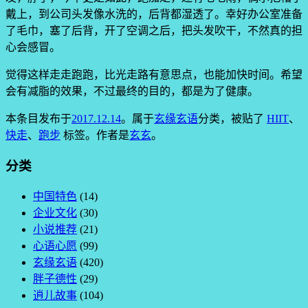
戴上，到公司头发像水洗的，后背都湿透了。幸好办公室准备
了毛巾，塞了后背，开了空调之后，把头发吹干，不然真的担
心会感冒。
觉得这样走走跑跑，比光走路有意思点，也能加快时间。希望
会有减脂的效果，不过最终的目的，都是为了健康。
本条目发布于
2017.12.14
。属于
玄缘玄语
分类，被贴了
HIIT
、
快走
、
跑步
标签。
作者是
玄玄
。
分类
中国特色
(14)
企业文化
(30)
小说推荐
(21)
心语心愿
(99)
玄缘玄语
(420)
胖子德性
(29)
逍儿故事
(104)