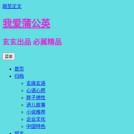
跳至正文
我爱蒲公英
玄玄出品 必属精品
菜单
首页
归档
玄缘玄语
心语心愿
胖子德性
逍儿故事
小说推荐
企业文化
中国特色
留言