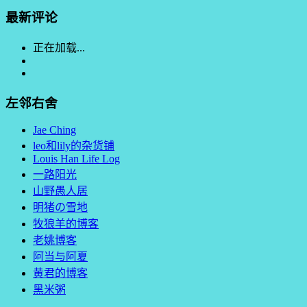
最新评论
正在加载...
左邻右舍
Jae Ching
leo和lily的杂货铺
Louis Han Life Log
一路阳光
山野愚人居
明猪の雪地
牧狼羊的博客
老姚博客
阿当与阿夏
黄君的博客
黑米粥