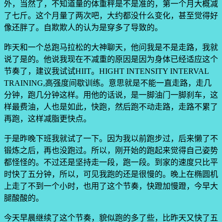
外，当然了，不知道量的体重秤是不是准的，第一个月大概减
了七斤。这个月量了两次吧，大约都没什么变化，甚至觉得好
像还胖了。自欺欺人的认为是穿多了导致的。
昨天和一个总跑马拉松的大神聊天，他问我是不是走路，我就
说了是的。他说我现在不减重的原因是因为身体已经适应这个
节奏了，建议我试试HIIT。HIGHT INTENSITY INTERVAL
TRAINING,高强度间歇训练。意思就是不能一直走路，走几
分钟，跑几分钟这样。用他的话说，是一脚油门一脚刹车，这
样最费油，人也是如此，快跑，然后跑不动走路，走路不累了
再跑，这样减脂更快点。
于是昨晚下班我就试了一下。因为我以前跑步过，后来懒了不
锻炼之后，再也没跑过。所以，刚开始的跑起来觉得自己姿势
都怪怪的。不过还是坚持走一段，跑一段。到家的速度只比平
时快了五分钟，所以，可见我跑的还是很慢的。晚上在椭圆机
上走了不到一个小时，也用了这个节奏，快蹬加慢蹬，今早大
腿酸酸的。
今天早晨继续了这个节奏，貌似跑的多了些，比昨天又快了五