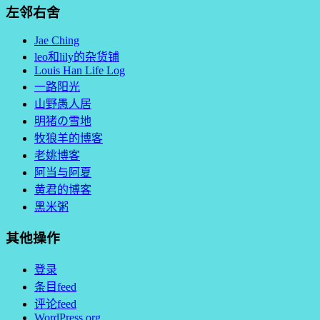
左邻右舍
Jae Ching
leo和lily的杂货铺
Louis Han Life Log
一路阳光
山野愚人居
明猪の雪地
牧狼羊的博客
老姚博客
阿当与阿夏
黄君的博客
黑米粥
其他操作
登录
条目feed
评论feed
WordPress.org