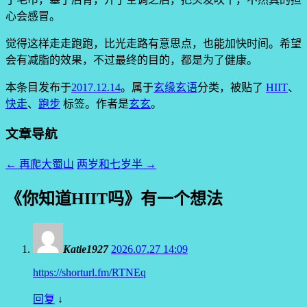
心会感冒。
觉得这样走走跑跑，比光走路有意思点，也能加快时间。希望
会有减脂的效果，不过最终的目的，都是为了健康。
本条目发布于
2017.12.14
。属于
玄缘玄语
分类，被贴了
HIIT
、
快走
、
跑步
标签。
作者是
玄玄
。
文章导航
←
再爬大蜀山
两岁和七岁半
→
《
你知道HIIT吗
》有一个想法
Katie1927
2026.07.27 14:09
https://shorturl.fm/RTNEq
回复
↓