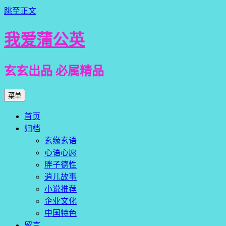
跳至正文
我爱蒲公英
玄玄出品 必属精品
菜单
首页
归档
玄缘玄语
心语心愿
胖子德性
逍儿故事
小说推荐
企业文化
中国特色
留言