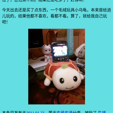
今天出去还是买了点东西，一个毛绒玩具小乌龟，本来是给逍
儿玩的，结果他都不喜欢，看都不看。算了，就给我自己玩
吧！
本条目发布于
2011.01.23
。属于
玄缘玄语
分类，被贴了
牛排
、