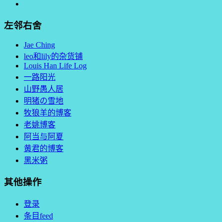
左邻右舍
Jae Ching
leo和lily的杂货铺
Louis Han Life Log
一路阳光
山野愚人居
明猪の雪地
牧狼羊的博客
老姚博客
阿当与阿夏
黄君的博客
黑米粥
其他操作
登录
条目feed