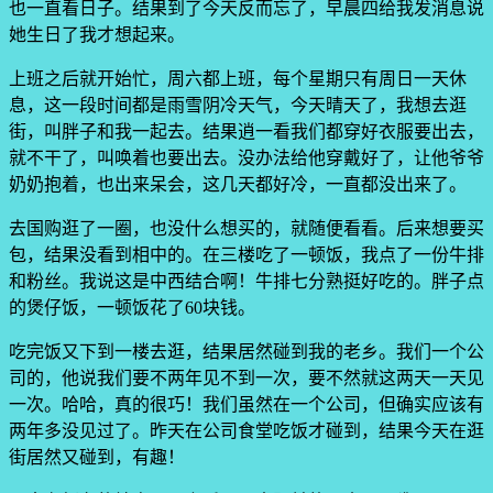
也一直看日子。结果到了今天反而忘了，早晨四给我发消息说
她生日了我才想起来。
上班之后就开始忙，周六都上班，每个星期只有周日一天休
息，这一段时间都是雨雪阴冷天气，今天晴天了，我想去逛
街，叫胖子和我一起去。结果逍一看我们都穿好衣服要出去，
就不干了，叫唤着也要出去。没办法给他穿戴好了，让他爷爷
奶奶抱着，也出来呆会，这几天都好冷，一直都没出来了。
去国购逛了一圈，也没什么想买的，就随便看看。后来想要买
包，结果没看到相中的。在三楼吃了一顿饭，我点了一份牛排
和粉丝。我说这是中西结合啊！牛排七分熟挺好吃的。胖子点
的煲仔饭，一顿饭花了60块钱。
吃完饭又下到一楼去逛，结果居然碰到我的老乡。我们一个公
司的，他说我们要不两年见不到一次，要不然就这两天一天见
一次。哈哈，真的很巧！我们虽然在一个公司，但确实应该有
两年多没见过了。昨天在公司食堂吃饭才碰到，结果今天在逛
街居然又碰到，有趣！