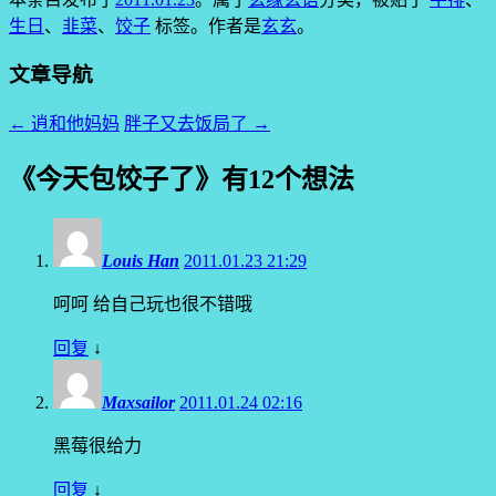
生日
、
韭菜
、
饺子
标签。
作者是
玄玄
。
文章导航
←
逍和他妈妈
胖子又去饭局了
→
《
今天包饺子了
》有12个想法
Louis Han
2011.01.23 21:29
呵呵 给自己玩也很不错哦
回复
↓
Maxsailor
2011.01.24 02:16
黑莓很给力
回复
↓