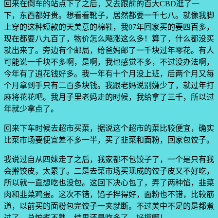
回来在倒车的站点下了之后，又去跟前的百大CBD逛了一
下，东西都好贵。想看看靴子，居然都要一千七八。就像我脚
上穿的这种短款的天美意的棉鞋，我07年回家买的要四百多，
现在都要八九百了，物价怎么飚涨这么多！算了，什么都没买
就出来了。旁边有个邮局，给爸妈邮了一千块过年零花。有人
可能说一千块不多啊，是啊，我也感觉不多，不过没办法啊，
今年有了逍花钱好多。我一年有十个月没上班，后两个月又每
个月拿到手只有二百多块钱。我跟老妈说别嫌少了，就过年打
麻将花花吧。我月子里老妈走的时候，我给拿了三千，所以过
年就少拿点了。
回来下车时候去超市买菜，据说这个超市的菜比较便宜，确实
比菜市场要便宜差不多一半，买了韭菜和面粉，回家包饺子。
我说过自从四妹走了之后，我家都不包饺子了，一个是只有我
会擀饺皮，太累了。二是去菜市场买现成的饺子皮又不好吃，
所以就一直想吃也没包。这回下决心包了，弄了两种馅，韭菜
肉和韭菜鸡蛋。这次不错，馅子拌得好，面粉也不错，比较筋
道，以前买的面粉包完饺子一夹就断。不过美中不足的是都煮
过了，总怕煮不熟。结果还是吃多了，好撑啊！