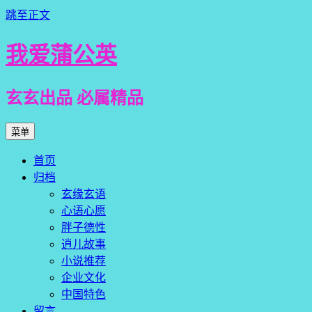
跳至正文
我爱蒲公英
玄玄出品 必属精品
菜单
首页
归档
玄缘玄语
心语心愿
胖子德性
逍儿故事
小说推荐
企业文化
中国特色
留言