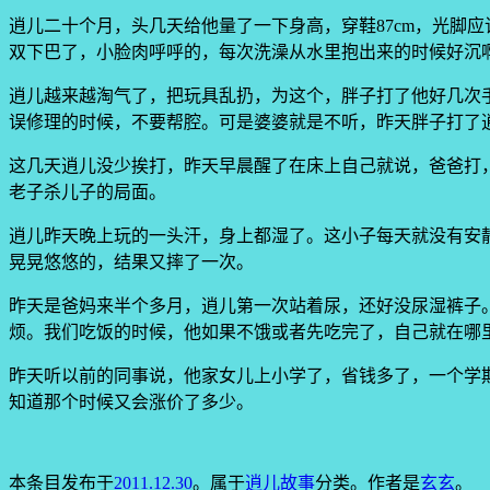
逍儿二十个月，头几天给他量了一下身高，穿鞋87cm，光脚
双下巴了，小脸肉呼呼的，每次洗澡从水里抱出来的时候好沉
逍儿越来越淘气了，把玩具乱扔，为这个，胖子打了他好几次
误修理的时候，不要帮腔。可是婆婆就是不听，昨天胖子打了
这几天逍儿没少挨打，昨天早晨醒了在床上自己就说，爸爸打
老子杀儿子的局面。
逍儿昨天晚上玩的一头汗，身上都湿了。这小子每天就没有安
晃晃悠悠的，结果又摔了一次。
昨天是爸妈来半个多月，逍儿第一次站着尿，还好没尿湿裤子
烦。我们吃饭的时候，他如果不饿或者先吃完了，自己就在哪
昨天听以前的同事说，他家女儿上小学了，省钱多了，一个学
知道那个时候又会涨价了多少。
本条目发布于
2011.12.30
。属于
逍儿故事
分类。
作者是
玄玄
。