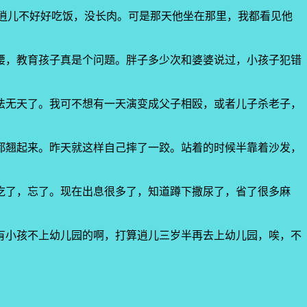
叨逍儿不好好吃饭，没长肉。可是那天他坐在那里，我都看见他
腰，教育孩子真是个问题。胖子多少次和婆婆说过，小孩子犯错
法无天了。我可不想有一天演变成父子相殴，或者儿子杀老子，
都翘起来。昨天就这样自己摔了一跤。站着的时候半靠着沙发，
吃了，忘了。现在出息很多了，知道蹲下撒尿了，省了很多麻
有小孩不上幼儿园的啊，打算逍儿三岁半再去上幼儿园，唉，不