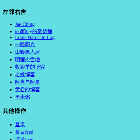
左邻右舍
Jae Ching
leo和lily的杂货铺
Louis Han Life Log
一路阳光
山野愚人居
明猪の雪地
牧狼羊的博客
老姚博客
阿当与阿夏
黄君的博客
黑米粥
其他操作
登录
条目feed
评论feed