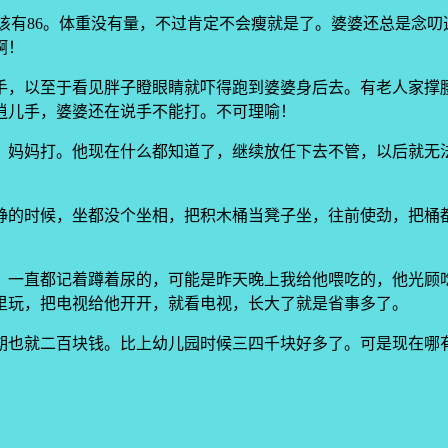
应该有86。体重没有量，不过肯定不会瘦就是了。婆婆还总是念
啊！
手，以至于看见胖子瞪眼睛就吓得跑到婆婆身后去。有老人家撑
逍儿手，婆婆还在说手不能打。不可理喻！
，妈妈打。他现在什么都知道了，继续放任下去不管，以后就无
静的时候，坐都没个坐相，把积木桶当凳子坐，往前使劲，把桶
。一直都记着蹲着尿的，可能是昨天晚上我给他喂吃的，他光顾
里玩，把电视给他开开，就看电视，长大了就是省事多了。
期也就二百块钱。比上幼儿园时候三四千块好多了。可是现在哪