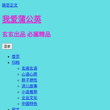
跳至正文
我爱蒲公英
玄玄出品 必属精品
菜单
首页
归档
玄缘玄语
心语心愿
胖子德性
逍儿故事
小说推荐
企业文化
中国特色
留言