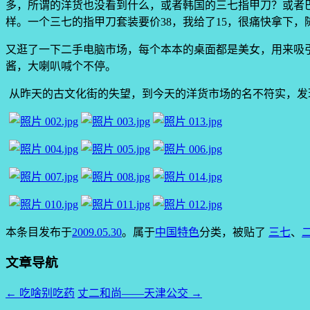
多，所谓的洋货也没看到什么，或者韩国的三七指甲刀？或者
样。一个三七的指甲刀套装要价38，我给了15，很痛快拿下，
又逛了一下二手电脑市场，每个本本的桌面都是美女，用来吸
酱，大喇叭喊个不停。
从昨天的古文化街的失望，到今天的洋货市场的名不符实，发
本条目发布于
2009.05.30
。属于
中国特色
分类，被贴了
三七
、
文章导航
←
吃啥别吃药
丈二和尚——天津公交
→