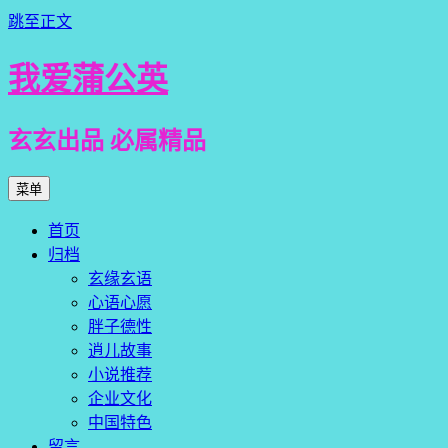
跳至正文
我爱蒲公英
玄玄出品 必属精品
菜单
首页
归档
玄缘玄语
心语心愿
胖子德性
逍儿故事
小说推荐
企业文化
中国特色
留言