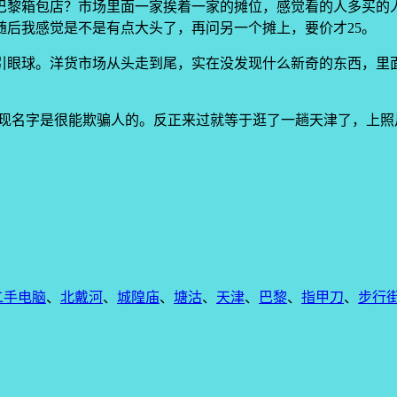
巴黎箱包店？市场里面一家挨着一家的摊位，感觉看的人多买的
随后我感觉是不是有点大头了，再问另一个摊上，要价才25。
引眼球。洋货市场从头走到尾，实在没发现什么新奇的东西，里
现名字是很能欺骗人的。反正来过就等于逛了一趟天津了，上照
二手电脑
、
北戴河
、
城隍庙
、
塘沽
、
天津
、
巴黎
、
指甲刀
、
步行