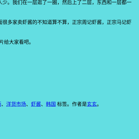
人少。我们在一层逛了一圈，然后上了二层，东西和一层都一
面很多家卖虾酱的不知道算不算，正宗周记虾酱，正宗马记虾
片给大家看吧。
街
、
洋货市场
、
虾酱
、
韩国
标签。
作者是
玄玄
。