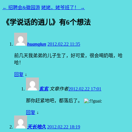
←
招聘会&徽园游
姥姥，姥爷班了！
→
《
学说话的逍儿
》有6个想法
huangjun
2012.02.22 11:35
前几天我弟弟的儿子生了，好可爱，很会喝奶哦，哈
哈！
回复
↓
玄玄
文章作者
2012.02.22 17:01
那你赶紧地吧，都落后了。
回复
↓
天长地久
2012.02.22 18:19