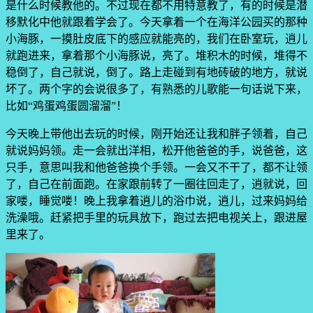
是什么时候教他的。不过现在都不用特意教了，有的时候是潜
移默化中他就跟着学会了。今天拿着一个在海洋公园买的那种
小海豚，一摸肚皮底下的感应就能亮的，我们在卧室玩，逍儿
就跑进来，拿着那个小海豚说，亮了。堆积木的时候，堆得不
稳倒了，自己就说，倒了。路上走碰到有地砖破的地方，就说
坏了。两个字的会说很多了，有熟悉的儿歌能一句话说下来，
比如“鸡蛋鸡蛋圆溜溜”！
今天晚上带他出去玩的时候，刚开始还让我和胖子领着，自己
就说妈妈领。走一会就出洋相，松开他爸爸的手，说爸爸，这
只手，意思叫我和他爸爸换个手领。一会又不干了，都不让领
了，自己在前面跑。在家跟前转了一圈往回走了，逍就说，回
家喽，睡觉喽！晚上我拿着逍儿的浴巾说，逍儿，过来妈妈给
洗澡哦。赶紧把手里的玩具放下，跑过去把电视关上，跟进屋
里来了。