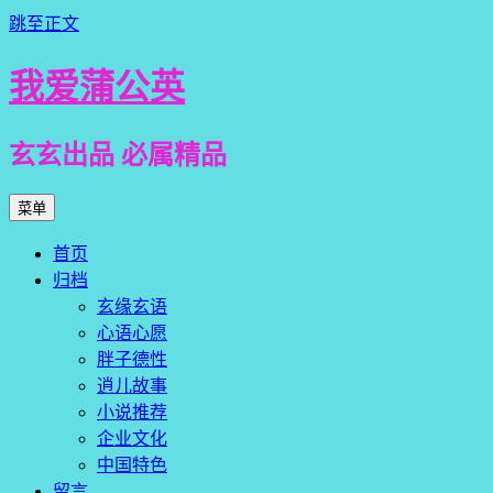
跳至正文
我爱蒲公英
玄玄出品 必属精品
菜单
首页
归档
玄缘玄语
心语心愿
胖子德性
逍儿故事
小说推荐
企业文化
中国特色
留言