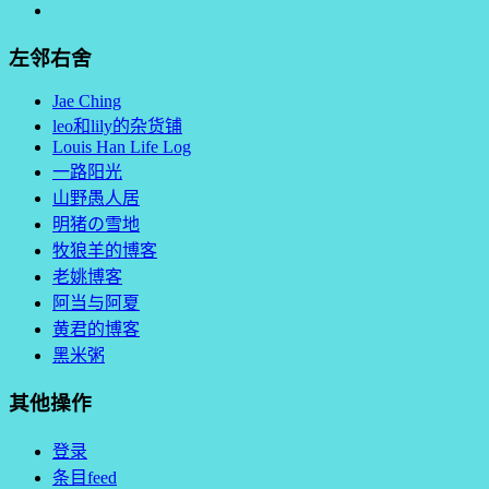
左邻右舍
Jae Ching
leo和lily的杂货铺
Louis Han Life Log
一路阳光
山野愚人居
明猪の雪地
牧狼羊的博客
老姚博客
阿当与阿夏
黄君的博客
黑米粥
其他操作
登录
条目feed