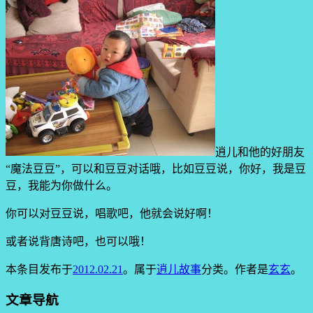
逍儿和他的好朋友
“魔法豆豆”，可以和豆豆对话哦，比如豆豆说，你好，我是豆
豆，我能为你做什么。
你可以对豆豆说，唱歌吧，他就会说好啊！
或者说背唐诗吧，也可以哦！
本条目发布于
2012.02.21
。属于
逍儿故事
分类。
作者是
玄玄
。
文章导航