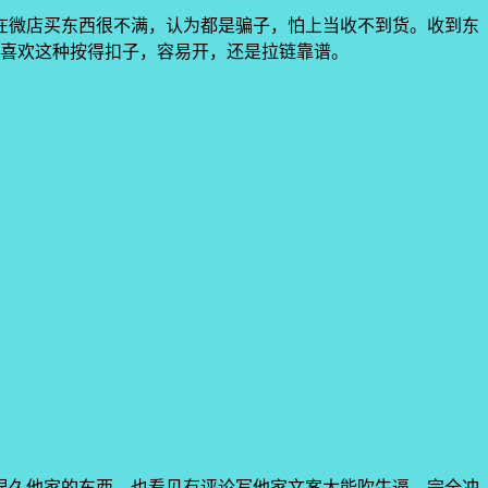
在微店买东西很不满，认为都是骗子，怕上当收不到货。收到东
太喜欢这种按得扣子，容易开，还是拉链靠谱。
很久他家的东西，也看见有评论写他家文案太能吹牛逼，完全冲