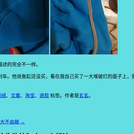
描述的完全不一样。
刹车。他说鱼缸还没买，看在我自己买了一大堆破烂的面子上，
抓绒
、
文案
、
淘宝
、
退款
标签。
作者是
玄玄
。
长大不由娘
→