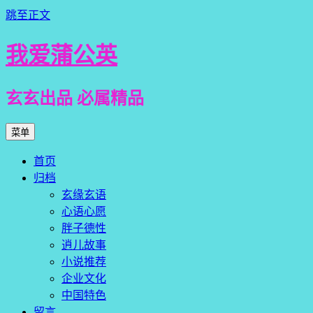
跳至正文
我爱蒲公英
玄玄出品 必属精品
菜单
首页
归档
玄缘玄语
心语心愿
胖子德性
逍儿故事
小说推荐
企业文化
中国特色
留言