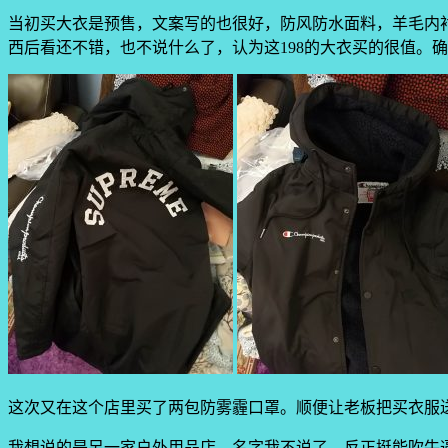
当初买大衣是预售，文案写的也很好，防风防水面料，羊毛内
西后看还不错，也不说什么了，认为这198的大衣买的很值。
这次又在这个店里买了两包防雾霾口罩。顺便让老板把买衣服
我想说的是另一家户外用品店，名字我不说了。反正挺能吹牛