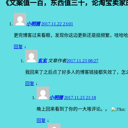
《
文案值一百，东西值三十，论淘宝卖家
小明猪
2017.11.22 23:01
更完博客过来看眼，发现你这边更新还是挺频繁，哇哈哈
回复
↓
玄玄
文章作者
2017.11.23 08:27
我回来了之后点了好多人的博客链接都失效了，怎
回复
↓
小明猪
2017.11.23 21:18
晚上回来看到了你的一大堆评论。。
回复
↓