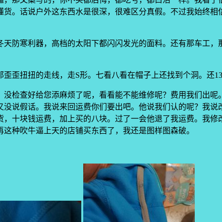
懂货。话说户外这东西水是很深，很难区分真假。不过我始终相
冬天防寒利器，高档的太阳下都闪闪发光的面料。还有那车工，
歪歪扭扭的走线，走S形。七看八看在帽子上还找到个洞。还13
，没检查好给您添麻烦了呢，看看能不能维修呢？费用我们出呢
又没说假话。我说来回运费你们要出吧。他说我们认的呢？我说
货，十块钱运费，加上买的八块。过了一会他退了我运费。我修
再这种吹牛逼上天的店铺买东西了，我还是图样图森破。