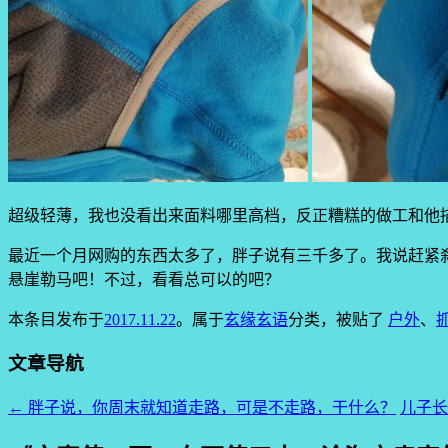
超级轻薄，我也没看出来面料哪里高档，反正糟糕的做工和他
最近一个月网购的东西太多了，胖子说有三千多了。我说赶紧
悬崖勒马吧！不过，看看总可以的吧？
本条目发布于
2017.11.22
。属于
玄缘玄语
分类，被贴了
户外
、
文章导航
←
胖子说，你周末就知道走路，可是不走路，干什么？
儿子