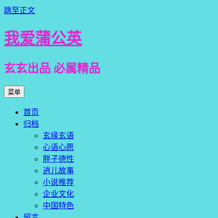
跳至正文
我爱蒲公英
玄玄出品 必属精品
菜单
首页
归档
玄缘玄语
心语心愿
胖子德性
逍儿故事
小说推荐
企业文化
中国特色
留言