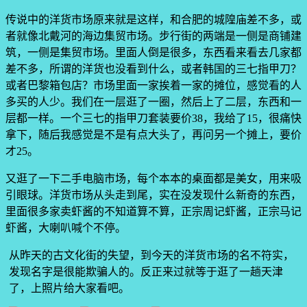
传说中的洋货市场原来就是这样，和合肥的城隍庙差不多，或
者就像北戴河的海边集贸市场。步行街的两端是一侧是商铺建
筑，一侧是集贸市场。里面人倒是很多，东西看来看去几家都
差不多，所谓的洋货也没看到什么，或者韩国的三七指甲刀？
或者巴黎箱包店？市场里面一家挨着一家的摊位，感觉看的人
多买的人少。我们在一层逛了一圈，然后上了二层，东西和一
层都一样。一个三七的指甲刀套装要价38，我给了15，很痛快
拿下，随后我感觉是不是有点大头了，再问另一个摊上，要价
才25。
又逛了一下二手电脑市场，每个本本的桌面都是美女，用来吸
引眼球。洋货市场从头走到尾，实在没发现什么新奇的东西，
里面很多家卖虾酱的不知道算不算，正宗周记虾酱，正宗马记
虾酱，大喇叭喊个不停。
从昨天的古文化街的失望，到今天的洋货市场的名不符实，
发现名字是很能欺骗人的。反正来过就等于逛了一趟天津
了，上照片给大家看吧。