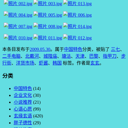
本条目发布于
2009.05.30
。属于
中国特色
分类，被贴了
三七
、
二手电脑
、
北戴河
、
城隍庙
、
塘沽
、
天津
、
巴黎
、
指甲刀
、
步
行街
、
洋货市场
、
虾酱
、
韩国
标签。
作者是
玄玄
。
分类
中国特色
(14)
企业文化
(30)
小说推荐
(21)
心语心愿
(99)
玄缘玄语
(420)
胖子德性
(29)