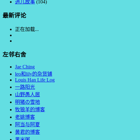
逍儿故事
(104)
最新评论
正在加载...
左邻右舍
Jae Ching
leo和lily的杂货铺
Louis Han Life Log
一路阳光
山野愚人居
明猪の雪地
牧狼羊的博客
老姚博客
阿当与阿夏
黄君的博客
黑米粥