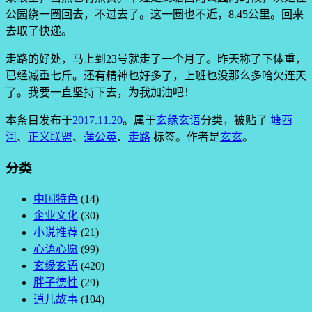
公园绕一圈回去，不过去了。这一圈也不近，8.45公里。回来
去取了快递。
走路的好处，马上到23号就走了一个月了。昨天称了下体重，
已经减重七斤。还有精神也好多了，上班也没那么多哈欠连天
了。我要一直坚持下去，为我加油吧！
本条目发布于
2017.11.20
。属于
玄缘玄语
分类，被贴了
塘西
河
、
正义联盟
、
蒲公英
、
走路
标签。
作者是
玄玄
。
分类
中国特色
(14)
企业文化
(30)
小说推荐
(21)
心语心愿
(99)
玄缘玄语
(420)
胖子德性
(29)
逍儿故事
(104)