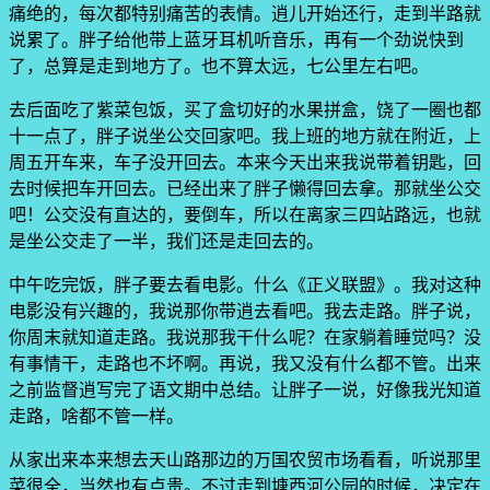
痛绝的，每次都特别痛苦的表情。逍儿开始还行，走到半路就
说累了。胖子给他带上蓝牙耳机听音乐，再有一个劲说快到
了，总算是走到地方了。也不算太远，七公里左右吧。
去后面吃了紫菜包饭，买了盒切好的水果拼盒，饶了一圈也都
十一点了，胖子说坐公交回家吧。我上班的地方就在附近，上
周五开车来，车子没开回去。本来今天出来我说带着钥匙，回
去时候把车开回去。已经出来了胖子懒得回去拿。那就坐公交
吧！公交没有直达的，要倒车，所以在离家三四站路远，也就
是坐公交走了一半，我们还是走回去的。
中午吃完饭，胖子要去看电影。什么《正义联盟》。我对这种
电影没有兴趣的，我说那你带逍去看吧。我去走路。胖子说，
你周末就知道走路。我说那我干什么呢？在家躺着睡觉吗？没
有事情干，走路也不坏啊。再说，我又没有什么都不管。出来
之前监督逍写完了语文期中总结。让胖子一说，好像我光知道
走路，啥都不管一样。
从家出来本来想去天山路那边的万国农贸市场看看，听说那里
菜很全，当然也有点贵。不过走到塘西河公园的时候，决定在