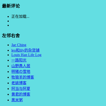
最新评论
正在加载...
左邻右舍
Jae Ching
leo和lily的杂货铺
Louis Han Life Log
一路阳光
山野愚人居
明猪の雪地
牧狼羊的博客
老姚博客
阿当与阿夏
黄君的博客
黑米粥