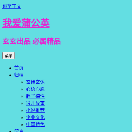
跳至正文
我爱蒲公英
玄玄出品 必属精品
菜单
首页
归档
玄缘玄语
心语心愿
胖子德性
逍儿故事
小说推荐
企业文化
中国特色
留言