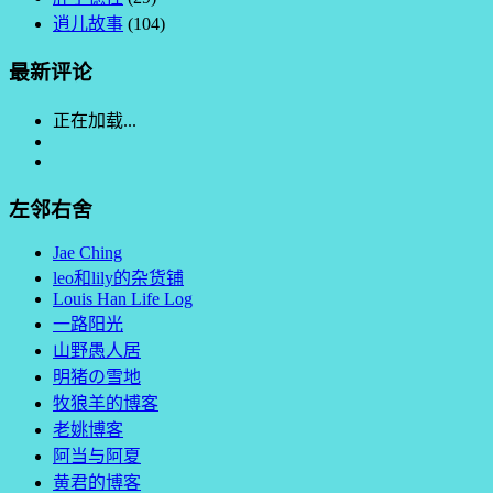
逍儿故事
(104)
最新评论
正在加载...
左邻右舍
Jae Ching
leo和lily的杂货铺
Louis Han Life Log
一路阳光
山野愚人居
明猪の雪地
牧狼羊的博客
老姚博客
阿当与阿夏
黄君的博客