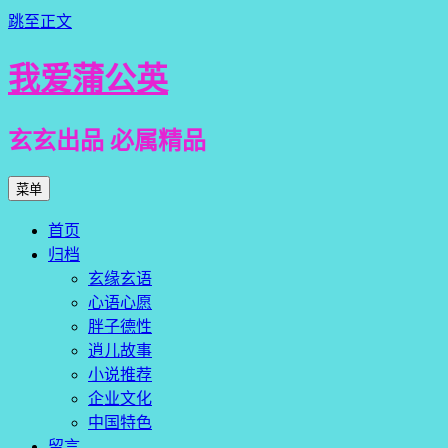
跳至正文
我爱蒲公英
玄玄出品 必属精品
菜单
首页
归档
玄缘玄语
心语心愿
胖子德性
逍儿故事
小说推荐
企业文化
中国特色
留言