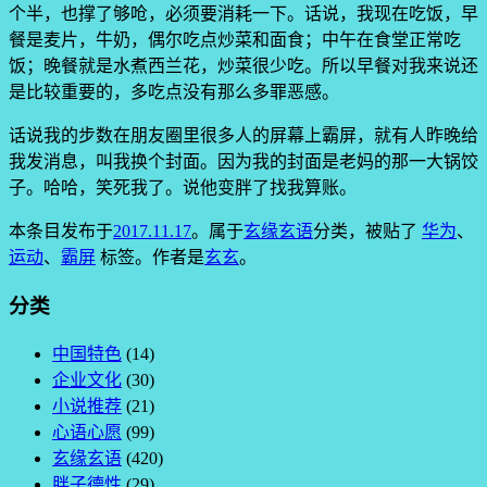
个半，也撑了够呛，必须要消耗一下。话说，我现在吃饭，早
餐是麦片，牛奶，偶尔吃点炒菜和面食；中午在食堂正常吃
饭；晚餐就是水煮西兰花，炒菜很少吃。所以早餐对我来说还
是比较重要的，多吃点没有那么多罪恶感。
话说我的步数在朋友圈里很多人的屏幕上霸屏，就有人昨晚给
我发消息，叫我换个封面。因为我的封面是老妈的那一大锅饺
子。哈哈，笑死我了。说他变胖了找我算账。
本条目发布于
2017.11.17
。属于
玄缘玄语
分类，被贴了
华为
、
运动
、
霸屏
标签。
作者是
玄玄
。
分类
中国特色
(14)
企业文化
(30)
小说推荐
(21)
心语心愿
(99)
玄缘玄语
(420)
胖子德性
(29)