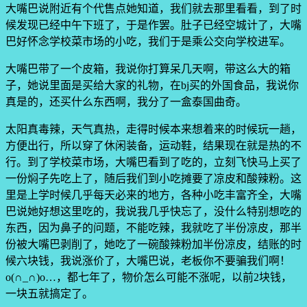
大嘴巴说附近有个代售点她知道，我们就去那里看看，到了时
候发现已经中午下班了，于是作罢。肚子已经空城计了，大嘴
巴好怀念学校菜市场的小吃，我们于是乘公交向学校进军。
大嘴巴带了一个皮箱，我说你打算呆几天啊，带这么大的箱
子，她说里面是买给大家的礼物，在bj买的外国食品，我说你
真是的，还买什么东西啊，我分了一盒泰国曲奇。
太阳真毒辣，天气真热，走得时候本来想着来的时候玩一趟，
方便出行，所以穿了休闲装备，运动鞋，结果现在就是热的不
行。到了学校菜市场，大嘴巴看到了吃的，立刻飞快马上买了
一份焖子先吃上了，随后我们到小吃摊要了凉皮和酸辣粉。这
里是上学时候几乎每天必来的地方，各种小吃丰富齐全，大嘴
巴说她好想这里吃的，我说我几乎快忘了，没什么特别想吃的
东西，因为鼻子的问题，不能吃辣，我就吃了半份凉皮，那半
份被大嘴巴剥削了，她吃了一碗酸辣粉加半份凉皮，结账的时
候六块钱，我说涨价了，大嘴巴说，老板你不要骗我们啊！
o(∩_∩)o…，都七年了，物价怎么可能不涨呢，以前2块钱，
一块五就搞定了。