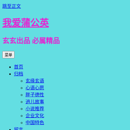
跳至正文
我爱蒲公英
玄玄出品 必属精品
菜单
首页
归档
玄缘玄语
心语心愿
胖子德性
逍儿故事
小说推荐
企业文化
中国特色
留言