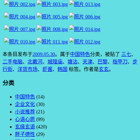
本条目发布于
2009.05.30
。属于
中国特色
分类，被贴了
三七
、
二手电脑
、
北戴河
、
城隍庙
、
塘沽
、
天津
、
巴黎
、
指甲刀
、
步
行街
、
洋货市场
、
虾酱
、
韩国
标签。
作者是
玄玄
。
分类
中国特色
(14)
企业文化
(30)
小说推荐
(21)
心语心愿
(99)
玄缘玄语
(420)
胖子德性
(29)