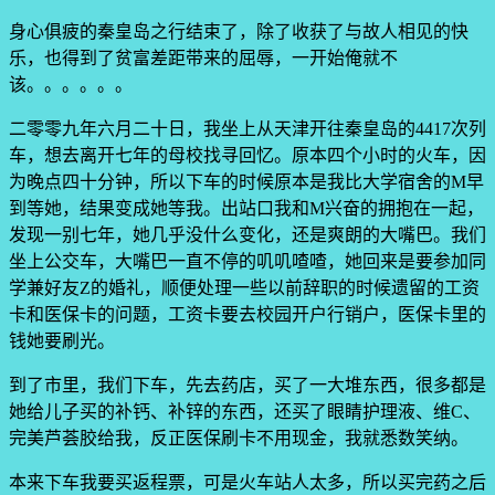
身心俱疲的秦皇岛之行结束了，除了收获了与故人相见的快
乐，也得到了贫富差距带来的屈辱，一开始俺就不
该。。。。。。
二零零九年六月二十日，我坐上从天津开往秦皇岛的4417次列
车，想去离开七年的母校找寻回忆。原本四个小时的火车，因
为晚点四十分钟，所以下车的时候原本是我比大学宿舍的M早
到等她，结果变成她等我。出站口我和M兴奋的拥抱在一起，
发现一别七年，她几乎没什么变化，还是爽朗的大嘴巴。我们
坐上公交车，大嘴巴一直不停的叽叽喳喳，她回来是要参加同
学兼好友Z的婚礼，顺便处理一些以前辞职的时候遗留的工资
卡和医保卡的问题，工资卡要去校园开户行销户，医保卡里的
钱她要刷光。
到了市里，我们下车，先去药店，买了一大堆东西，很多都是
她给儿子买的补钙、补锌的东西，还买了眼睛护理液、维C、
完美芦荟胶给我，反正医保刷卡不用现金，我就悉数笑纳。
本来下车我要买返程票，可是火车站人太多，所以买完药之后