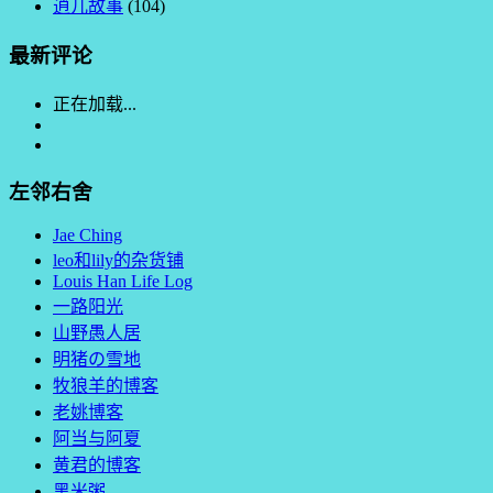
逍儿故事
(104)
最新评论
正在加载...
左邻右舍
Jae Ching
leo和lily的杂货铺
Louis Han Life Log
一路阳光
山野愚人居
明猪の雪地
牧狼羊的博客
老姚博客
阿当与阿夏
黄君的博客
黑米粥