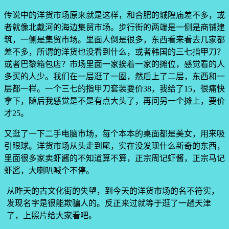
传说中的洋货市场原来就是这样，和合肥的城隍庙差不多，或
者就像北戴河的海边集贸市场。步行街的两端是一侧是商铺建
筑，一侧是集贸市场。里面人倒是很多，东西看来看去几家都
差不多，所谓的洋货也没看到什么，或者韩国的三七指甲刀？
或者巴黎箱包店？市场里面一家挨着一家的摊位，感觉看的人
多买的人少。我们在一层逛了一圈，然后上了二层，东西和一
层都一样。一个三七的指甲刀套装要价38，我给了15，很痛快
拿下，随后我感觉是不是有点大头了，再问另一个摊上，要价
才25。
又逛了一下二手电脑市场，每个本本的桌面都是美女，用来吸
引眼球。洋货市场从头走到尾，实在没发现什么新奇的东西，
里面很多家卖虾酱的不知道算不算，正宗周记虾酱，正宗马记
虾酱，大喇叭喊个不停。
从昨天的古文化街的失望，到今天的洋货市场的名不符实，
发现名字是很能欺骗人的。反正来过就等于逛了一趟天津
了，上照片给大家看吧。