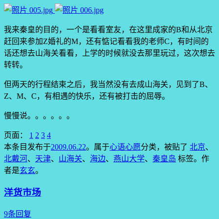
我来秦皇的目的，一个是看看室友，在这里成家的B和从北京
赶回来参加Z婚礼的M，还有惦记看看我的老师C，有时间的
话还想去山海关看看，上学的时候就没去那里玩过，这次想去
转转。
但两天的行程结束之后，我当然没有去成山海关，见到了B、
Z、M、C，有相遇的快乐，还有被打击的屈辱。
慢慢说。。。。。。
页面：
1
2
3
4
本条目发布于
2009.06.22
。属于
心语心愿
分类，被贴了
北京
、
北戴河
、
天津
、
山海关
、
海边
、
燕山大学
、
秦皇岛
标签。
作
者是
玄玄
。
洋货市场
9条回复