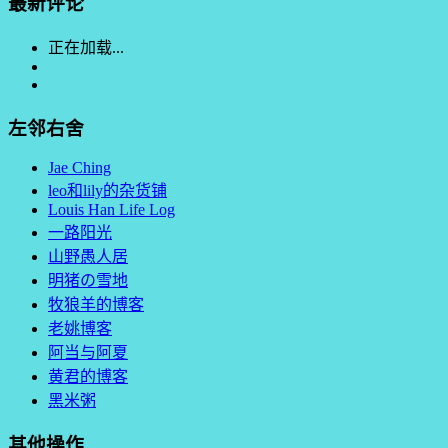
最新评论
正在加载...
左邻右舍
Jae Ching
leo和lily的杂货铺
Louis Han Life Log
一路阳光
山野愚人居
明猪の雪地
牧狼羊的博客
老姚博客
阿当与阿夏
黄君的博客
黑米粥
其他操作