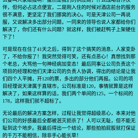
伴，但何必占这点便宜，二是刚入住的时候对酒店前台的服务
很不满意，更坚定了我们挪窝的决心。可是天津公司一再说
服，又说解决多出部分问题，一同来的领导也说人家都给你们
解决了，你们还有什么问题？就这样，我们被赶鸭子上架硬住
下了！
可是现在在住了41天之后，得到了这个搞笑的消息，人家变卦
了，不给你报了！我突然觉得可笑，还有点恶心！真想找到那
个老总，大骂他一句神经病加变态！最后同事让公司负责这个
项目的经理和他们天津公司的负责人协调，得出的结论是让我
们四个人平摊，开120的票，多出的部分他们再报。公司的项
目经理说天津属于直辖市，公司标准是120，事情就算是这样
解决了，如果这样算的话，我们两个单间的125，一个标间的
178，这样我们就不超标了。
无论最后的解决方案怎样，过程让我觉得超级恶心，本来对他
们公司的好感最后全都被泯灭扼杀了！人可以无耻，但不能无
耻到这个地步。我最后得出一个结论，那些拍拍屁股就打保证
的千万不能相信，除非手心能长草！