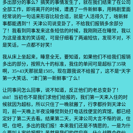
多出部分的事么？搞笑的事情发生了，就在我们结束了在公司
全部工作，即将离开的时候，遭遇了一件新鲜事，用韩剧里面
经常说的一句话来形容比较合适，就是“人活得久了，啥新鲜
事都能遇到”！天津公司说变卦了，不给我们报销多余部分
了！我看到同事发来这条短信的时候，我刚刚还在睡觉，我以
为这是谁发的笑话呢，可是仔细看了两遍短信，发现不对，不
是笑话，一点都不好笑！
我从床上坐起来，睡意全无，要知道，如果他们不给我们报销
多出的部分，按照九十的标准，我住的单间可是超标了35块
啊，35×43天那就是1505，现在跟我说不给报了，这不是“天字
第一大笑话、“津门第一新鲜事”了么！
让同事问怎么回事，说不知道，反正他们的老总变卦了！
shit！当初也不是我们求他们给报的，我们第一天来入住的时
候就因为超标，所以只住了一晚就搬了，行李都拎到天津公
司，前一天晚上半夜没睡觉到处打电话找便宜的宾馆，都已经
定好了第二天去看。结果第二天，天津公司大言不惭的说，住
吧，住吧，多出的我们报！本来我们还是不情愿的，一是为什
么要叫人家给报啊？虽然是我们的供应商，什么战略合作伙