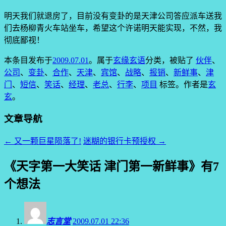
明天我们就退房了，目前没有变卦的是天津公司答应派车送我
们去杨柳青火车站坐车，希望这个许诺明天能实现，不然，我
彻底鄙视！
本条目发布于
2009.07.01
。属于
玄缘玄语
分类，被贴了
伙伴
、
公司
、
变卦
、
合作
、
天津
、
宾馆
、
战略
、
报销
、
新鲜事
、
津
门
、
短信
、
笑话
、
经理
、
老总
、
行李
、
项目
标签。
作者是
玄
玄
。
文章导航
←
又一颗巨星陨落了!
迷糊的银行卡预授权
→
《
天字第一大笑话 津门第一新鲜事
》有7
个想法
志言堂
2009.07.01 22:36