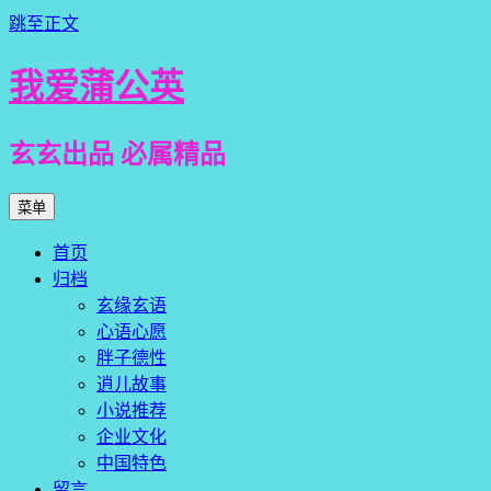
跳至正文
我爱蒲公英
玄玄出品 必属精品
菜单
首页
归档
玄缘玄语
心语心愿
胖子德性
逍儿故事
小说推荐
企业文化
中国特色
留言