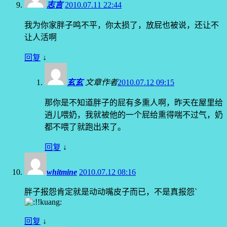
志言
2010.07.11 22:44
我为你家胖子鸣不平，你太损了，放屁也被说，还让不
让人活啊
回复
↓
玄玄
文章作者
2010.07.12 09:15
那你是不知道胖子的屁有多熏人啊，昨天在屋里给
逍儿喂奶，我就被他的一个屁给熏得喘不过气，奶
都不喂了就跑出来了。
回复
↓
whitmine
2010.07.12 08:16
胖子报怨肯定就是动动嘴皮子而已，不是真报怨`
回复
↓