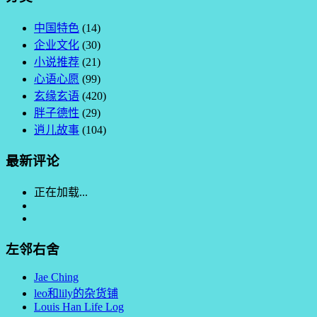
中国特色
(14)
企业文化
(30)
小说推荐
(21)
心语心愿
(99)
玄缘玄语
(420)
胖子德性
(29)
逍儿故事
(104)
最新评论
正在加载...
左邻右舍
Jae Ching
leo和lily的杂货铺
Louis Han Life Log