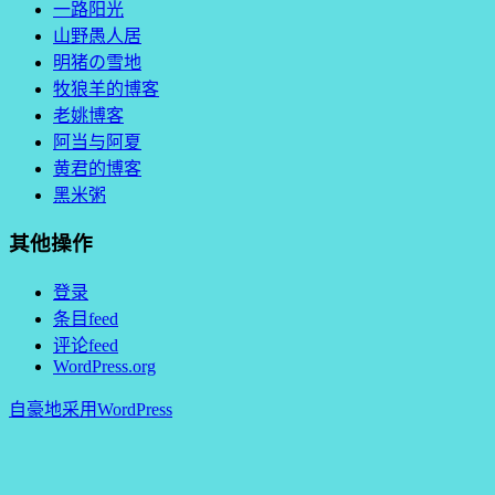
一路阳光
山野愚人居
明猪の雪地
牧狼羊的博客
老姚博客
阿当与阿夏
黄君的博客
黑米粥
其他操作
登录
条目feed
评论feed
WordPress.org
自豪地采用WordPress