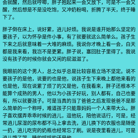
会就醒，然后就哼唧，胖子抱起来一会又放下，可是不一会又
醒，然后想是不是没吃饱，又冲奶粉喝，折腾了半天，终于睡
下了。
胖子倒在床上，说好累，逍儿好烦。我说是谁开始那么坚定的
要孩子，以为怀孕是件小事，有了就要就这么简单么。孩子生
下来之后就意味着一大堆的麻烦。我说你才晚上看一会，白天
都是我来看，我岂不是更累。胖子说，塞回肚子里得了。我说
没有孩子的时候你就会又闲的屁滋滋了。
我眼前的这个男人，总之似乎总是比较容易立场不坚定。说不
要孩子的是他，说要的也是他，说孩子生下来晚上都他来看的
也是他，现在说累了烦了的又是他，在我看来，胖子还根本不
能算个成熟的男人，他以为小孩子好玩，别人都有，自己也要
有，所以就要孩子。可是当真的当了爸爸之后发现爸爸不是那
么简单的一个称呼，难道孩子只能靠妈妈一个人来带大么。胖
子喜欢摆弄乖乖时候的逍儿，逗他玩，陪他说话行，可是，经
常逍儿尿湿的尿布都不马上拿去洗，逍儿换下的衣服也是随便
一扔，逍儿吃完的奶瓶也经常忘了刷。说是夜里看逍儿，可是
逍儿饿了哭，睡的呼呼的还是他。