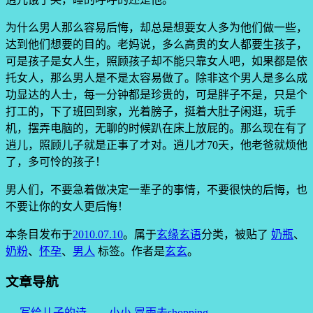
为什么男人那么容易后悔，却总是想要女人多为他们做一些，
达到他们想要的目的。老妈说，多么高贵的女人都要生孩子，
可是孩子是女人生，照顾孩子却不能只靠女人吧，如果都是依
托女人，那么男人是不是太容易做了。除非这个男人是多么成
功显达的人士，每一分钟都是珍贵的，可是胖子不是，只是个
打工的，下了班回到家，光着膀子，挺着大肚子闲逛，玩手
机，摆弄电脑的，无聊的时候趴在床上放屁的。那么现在有了
逍儿，照顾儿子就是正事了才对。逍儿才70天，他老爸就烦他
了，多可怜的孩子！
男人们，不要急着做决定一辈子的事情，不要很快的后悔，也
不要让你的女人更后悔！
本条目发布于
2010.07.10
。属于
玄缘玄语
分类，被贴了
奶瓶
、
奶粉
、
怀孕
、
男人
标签。
作者是
玄玄
。
文章导航
←
写给儿子的诗——小小
冒雨去shopping
→