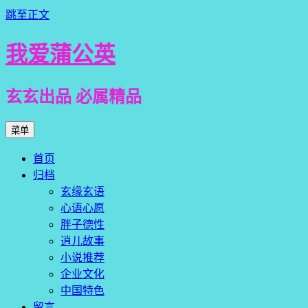
跳至正文
我爱蒲公英
玄玄出品 必属精品
菜单
首页
归档
玄缘玄语
心语心愿
胖子德性
逍儿故事
小说推荐
企业文化
中国特色
留言