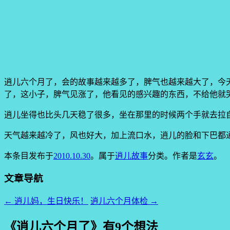
逍儿六个月了，会的故事越来越多了，脾气也越来越大了，今
了，这小子，脾气见涨了，他看见的感兴趣的东西，不给他就
逍儿坐得也比头几天稳了很多，坐在那里的时候两个手就去拉
天气越来越冷了，风也好大，加上流口水，逍儿的脸和下巴都
本条目发布于
2010.10.30
。属于
逍儿故事
分类。
作者是
玄玄
。
文章导航
←
逍儿妈，生日快乐！
逍儿六个月体检
→
《
逍儿六个月了
》有9个想法