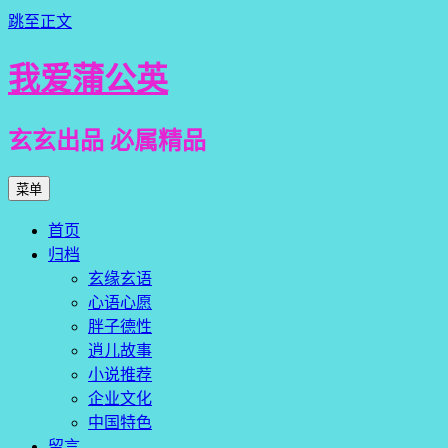
跳至正文
我爱蒲公英
玄玄出品 必属精品
菜单
首页
归档
玄缘玄语
心语心愿
胖子德性
逍儿故事
小说推荐
企业文化
中国特色
留言