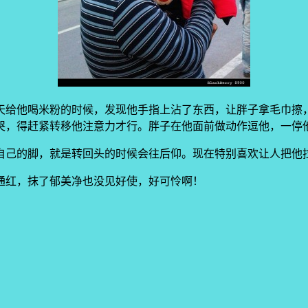
天给他喝米粉的时候，发现他手指上沾了东西，让胖子拿毛巾擦
哭，得赶紧转移他注意力才行。胖子在他面前做动作逗他，一停
自己的脚，就是转回头的时候会往后仰。现在特别喜欢让人把他
通红，抹了郁美净也没见好使，好可怜啊！