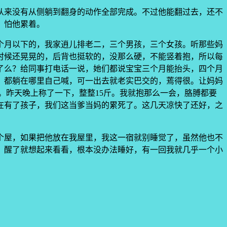
从来没有从侧躺到翻身的动作全部完成。不过他能翻过去，还不
，怕他累着。
个月以下的，我家逍儿排老二，三个男孩，三个女孩。听那些妈
时候还晃晃的，后背也挺软的，没那么硬，不能竖着抱，所以每
了么？给同事打电话一说，她们都说宝宝三个月能抬头，四个月
，都躺在哪里自己喊，可一出去就老实巴交的，蔫得很。让妈妈
。昨天晚上称了一下，整整15斤。我就抱那么一会，胳膊都要
在有了孩子，我们这当爹当妈的累死了。这几天凉快了还好，之
个屋，如果把他放在我屋里，我这一宿就别睡觉了，虽然他也不
，醒了就想起来看看，根本没办法睡好，有一回我就几乎一个小