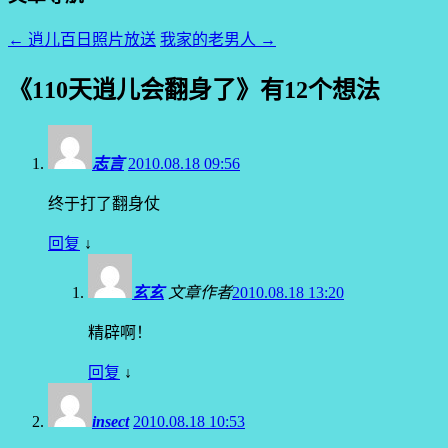
←
逍儿百日照片放送
我家的老男人
→
《
110天逍儿会翻身了
》有12个想法
志言
2010.08.18 09:56
终于打了翻身仗
回复
↓
玄玄
文章作者
2010.08.18 13:20
精辟啊！
回复
↓
insect
2010.08.18 10:53