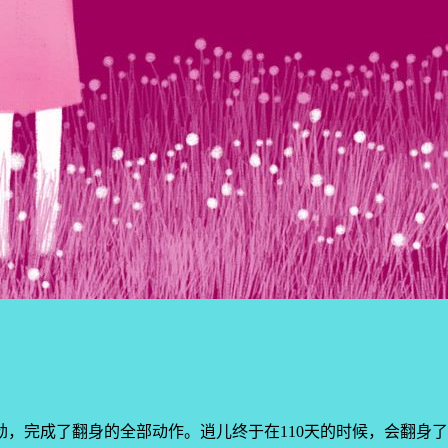
，完成了翻身的全部动作。逍儿终于在110天的时候，会翻身