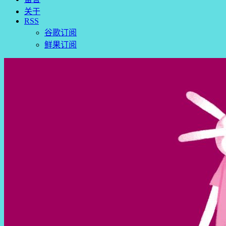
关于
RSS
谷歌订阅
鲜果订阅