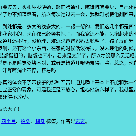
再翻过去，头和屁股使劲，憋的脸通红，吭哧吭哧翻身，自己还
累了也不知道趴着，所以每次翻过去一会，我就赶紧把他翻回来
，到处都是，多大的找多大的，一帮一帮的，我们这几个都是四
比我家小的，现在都已经竖着抱了，而我家还不能，头抱起来的
家逍儿还不行，没道理，难道说爸爸妈妈太聪明了，孩子反而笨
步啊，还有这个小东西，在家的时候活泼得很，没人理他的时候
腿都挺粗的，脑袋也不小，看来是太胖了，所以才没那么灵活吧
说是不是睡觉姿势不对，或者是给逍儿喂奶累得，唉，总之，现
，汗哗哗淌个不停，容易吗！
你真的体会不了带孩子的那种辛苦！逍儿晚上基本上不能和我一
宝宝正常的现象，可是我还是不放心，担心他怎么样了，我就醒
僵硬得不敢动。
就长大了！
、
四个月
、
抬头
、
翻身
标签。
作者是
玄玄
。