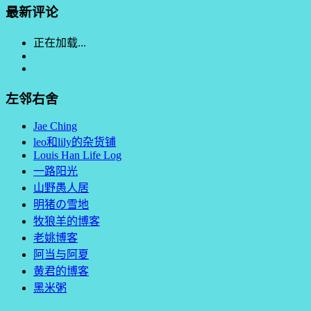
最新评论
正在加载...
左邻右舍
Jae Ching
leo和lily的杂货铺
Louis Han Life Log
一路阳光
山野愚人居
明猪の雪地
牧狼羊的博客
老姚博客
阿当与阿夏
黄君的博客
黑米粥