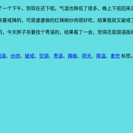
了一个下午，到现在还下呢。气温也降低了很多，晚上下班回来
来要戒辣的，可是婆婆做的红辣椒炒肉很好吃，结果我就又破戒
的，今天胖子非要找个粤语的，结果看了一会，觉得还是国语版
！
国语
、
炒肉
、
破戒
、
空调
、
粤语
、
辣椒
、
阴天
、
降温
、
麦兜
标签