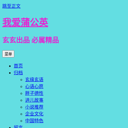
跳至正文
我爱蒲公英
玄玄出品 必属精品
菜单
首页
归档
玄缘玄语
心语心愿
胖子德性
逍儿故事
小说推荐
企业文化
中国特色
留言