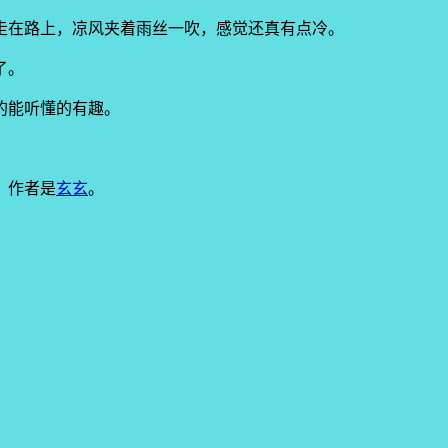
走在路上，凉风夹着雨丝一吹，感觉还真有点冷。
了。
的能听懂的有趣。
。
作者是
玄玄
。