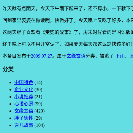
昨天就有点阴天，今天下午雨下起来了，还不算小，一下就下
回到家里婆婆在做饭呢，快做好了。今天晚上又吃了好多，本
这两天胖子喜欢看《麦兜的故事》了，周末时候看的是国语版
终于晚上可以不用开空调了，如果夏天每天都这么凉快该多好
本条目发布于
2009.07.27
。属于
玄缘玄语
分类，被贴了
下雨
、
分类
中国特色
(14)
企业文化
(30)
小说推荐
(21)
心语心愿
(99)
玄缘玄语
(420)
胖子德性
(29)
逍儿故事
(104)