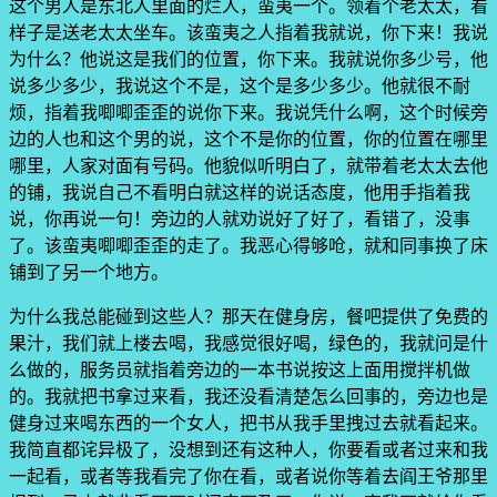
这个男人是东北人里面的烂人，蛮夷一个。领着个老太太，看
样子是送老太太坐车。该蛮夷之人指着我就说，你下来！我说
为什么？他说这是我们的位置，你下来。我就说你多少号，他
说多少多少，我说这个不是，这个是多少多少。他就很不耐
烦，指着我唧唧歪歪的说你下来。我说凭什么啊，这个时候旁
边的人也和这个男的说，这个不是你的位置，你的位置在哪里
哪里，人家对面有号码。他貌似听明白了，就带着老太太去他
的铺，我说自己不看明白就这样的说话态度，他用手指着我
说，你再说一句！旁边的人就劝说好了好了，看错了，没事
了。该蛮夷唧唧歪歪的走了。我恶心得够呛，就和同事换了床
铺到了另一个地方。
为什么我总能碰到这些人？那天在健身房，餐吧提供了免费的
果汁，我们就上楼去喝，我感觉很好喝，绿色的，我就问是什
么做的，服务员就指着旁边的一本书说按这上面用搅拌机做
的。我就把书拿过来看，我还没看清楚怎么回事的，旁边也是
健身过来喝东西的一个女人，把书从我手里拽过去就看起来。
我简直都诧异极了，没想到还有这种人，你要看或者过来和我
一起看，或者等我看完了你在看，或者说你等着去阎王爷那里