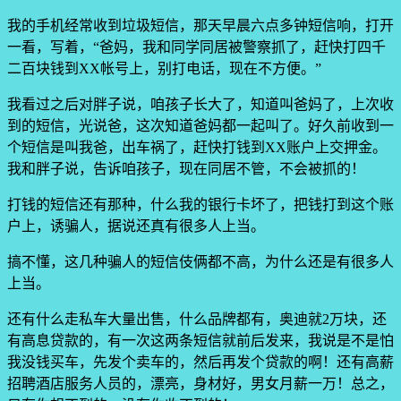
我的手机经常收到垃圾短信，那天早晨六点多钟短信响，打开
一看，写着，“爸妈，我和同学同居被警察抓了，赶快打四千
二百块钱到XX帐号上，别打电话，现在不方便。”
我看过之后对胖子说，咱孩子长大了，知道叫爸妈了，上次收
到的短信，光说爸，这次知道爸妈都一起叫了。好久前收到一
个短信是叫我爸，出车祸了，赶快打钱到XX账户上交押金。
我和胖子说，告诉咱孩子，现在同居不管，不会被抓的！
打钱的短信还有那种，什么我的银行卡坏了，把钱打到这个账
户上，诱骗人，据说还真有很多人上当。
搞不懂，这几种骗人的短信伎俩都不高，为什么还是有很多人
上当。
还有什么走私车大量出售，什么品牌都有，奥迪就2万块，还
有高息贷款的，有一次这两条短信就前后发来，我说是不是怕
我没钱买车，先发个卖车的，然后再发个贷款的啊！还有高薪
招聘酒店服务人员的，漂亮，身材好，男女月薪一万！总之，