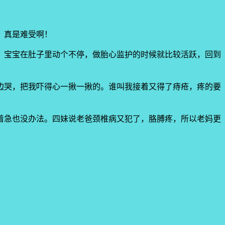
，真是难受啊！
，宝宝在肚子里动个不停，做胎心监护的时候就比较活跃，回到
边哭，把我吓得心一揪一揪的。谁叫我接着又得了痔疮，疼的要
着急也没办法。四妹说老爸颈椎病又犯了，胳膊疼，所以老妈更