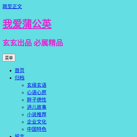
跳至正文
我爱蒲公英
玄玄出品 必属精品
菜单
首页
归档
玄缘玄语
心语心愿
胖子德性
逍儿故事
小说推荐
企业文化
中国特色
留言