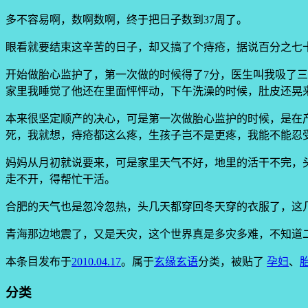
多不容易啊，数啊数啊，终于把日子数到37周了。
眼看就要结束这辛苦的日子，却又搞了个痔疮，据说百分之七
开始做胎心监护了，第一次做的时候得了7分，医生叫我吸了
家里我睡觉了他还在里面怦怦动，下午洗澡的时候，肚皮还晃
本来很坚定顺产的决心，可是第一次做胎心监护的时候，是在
死，我就想，痔疮都这么疼，生孩子岂不是更疼，我能不能忍
妈妈从月初就说要来，可是家里天气不好，地里的活干不完，
走不开，得帮忙干活。
合肥的天气也是忽冷忽热，头几天都穿回冬天穿的衣服了，这
青海那边地震了，又是天灾，这个世界真是多灾多难，不知道
本条目发布于
2010.04.17
。属于
玄缘玄语
分类，被贴了
孕妇
、
分类