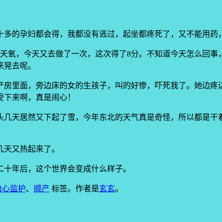
十多的孕妇都会得，我都没有逃过，起坐都疼死了，又不能用药
三天氧，今天又去做了一次，这次得了8分。不知道今天怎么回事
来晃去呢。
产房里面，旁边床的女的生孩子，叫的好惨，吓死我了。她边疼
受下来啊，真是闹心！
头几天居然又下起了雪，今年东北的天气真是奇怪，所以都是干
几天又热起来了。
二十年后，这个世界会变成什么样子。
胎心监护
、
顺产
标签。
作者是
玄玄
。