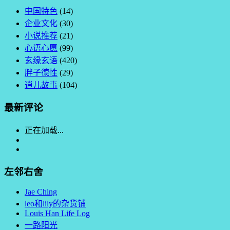
中国特色
(14)
企业文化
(30)
小说推荐
(21)
心语心愿
(99)
玄缘玄语
(420)
胖子德性
(29)
逍儿故事
(104)
最新评论
正在加载...
左邻右舍
Jae Ching
leo和lily的杂货铺
Louis Han Life Log
一路阳光