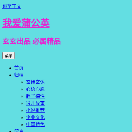
跳至正文
我爱蒲公英
玄玄出品 必属精品
菜单
首页
归档
玄缘玄语
心语心愿
胖子德性
逍儿故事
小说推荐
企业文化
中国特色
留言