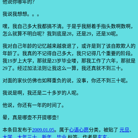
他说你哪年的？
我说我想想。。。
嘿，我自己多大我都搞不清。于是乎我掰着手指头数啊数啊，
怎么就算不明白呢？我到底是28，还是29，还是30呢。
我对自己年龄的记忆越来越衰退了，或许是到了该自欺欺人的
年龄了。我真的不记得自己多大，我只记得几个重要的阶段。
我19岁上大学，那就是23岁毕业喽，那我工作了六年，那就是
29了。经过加法法则让我这么一算，我还真就不到三十。
对面的家伙仿佛也如释重负的说，没事，你还不到三十呢。
我说是啊，我还是二十多岁的人呢。
他说，你还有一年的时间了。
晕，真是哪壶不开提哪壶！
本条目发布于
2009.01.05
。属于
心语心愿
分类，被贴了
元旦
、
大学
、
大年三十
、
新年
、
毕业
标签。
作者是
玄玄
。