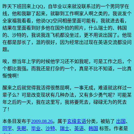
昨天下班回来上QQ，自毕业以来就没联系过的一个男同学在
线，他和我聊了起来，就聊到工作啊家人啊之类的，我说发个
全家福我看看，他说QQ空间相册里面可能有，我就进去看，
结果在里面看到好多他在国外拍的照片，什么瑞士的、韩国
的、沙特的，我说我连飞机都没坐过，更不用说出国了。他现
在都是部长了，混的很好，因为经常出过现在英语交流都没问
题。
唉，想当年上学的时候他学习还不如我呢，可是工作之后，个
个都比我强。而我还是打杂的一个，真是不比不知道，一比真
惭愧啊！
醒来之后就觉得我活得很憋屈啊，一事无成，难道就这样过一
辈子么？可是改变现状有几种办法，又有多少勇气呢？可能某
年之后的一天，我在这里写，我将要死去，碌碌无为的死去
了！
本条目发布于
2009.08.26
。属于
玄缘玄语
分类，被贴了
出国
、
同学
、
失眠
、
毕业
、
沙特
、
瑞士
、
英语
、
韩国
标签。
作者是