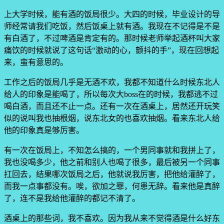
上大学时候，能有酒的饭局很少。大四的时候，毕业设计的导
师经常请我们吃饭，然后饭桌上就有酒。我现在不记得是不是
有白酒了，不过啤酒是肯定有的。那时候老师举起酒杯叫大家
痛饮的时候就说了这句话“激动的心，颤抖的手”，现在回想起
来，蛮有意思的。
工作之后的饭局几乎是无酒不欢，我都不知道什么时候东北人
给人的印象是能喝了，所以每次大boss在的时候，我都逃不过
喝白酒，而且还不止一点。还有一次在酒桌上，居然还开玩笑
似的说叫我也抽根烟，说东北女的也喜欢抽烟。看来东北人给
他的印象真是够厉害。
有一次在饭局上，不知怎么搞的，一个男同事就和我拼上了，
我也没喝多少，他之前和别人也喝了很多，最后被另一个同事
扛回去，结果哪次饭局之后，他就说我厉害，把他给灌醉了，
而我一点事都没有。唉，欲加之罪，何患无辞。看来他是真醉
了，连不是我给他灌醉的都记不清了。
酒桌上的那些词，我不喜欢。因为我从来不觉得酒是什么好东