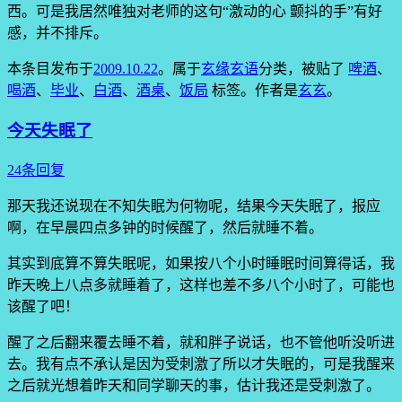
西。可是我居然唯独对老师的这句“激动的心 颤抖的手”有好
感，并不排斥。
本条目发布于
2009.10.22
。属于
玄缘玄语
分类，被贴了
啤酒
、
喝酒
、
毕业
、
白酒
、
酒桌
、
饭局
标签。
作者是
玄玄
。
今天失眠了
24条回复
那天我还说现在不知失眠为何物呢，结果今天失眠了，报应
啊，在早晨四点多钟的时候醒了，然后就睡不着。
其实到底算不算失眠呢，如果按八个小时睡眠时间算得话，我
昨天晚上八点多就睡着了，这样也差不多八个小时了，可能也
该醒了吧！
醒了之后翻来覆去睡不着，就和胖子说话，也不管他听没听进
去。我有点不承认是因为受刺激了所以才失眠的，可是我醒来
之后就光想着昨天和同学聊天的事，估计我还是受刺激了。