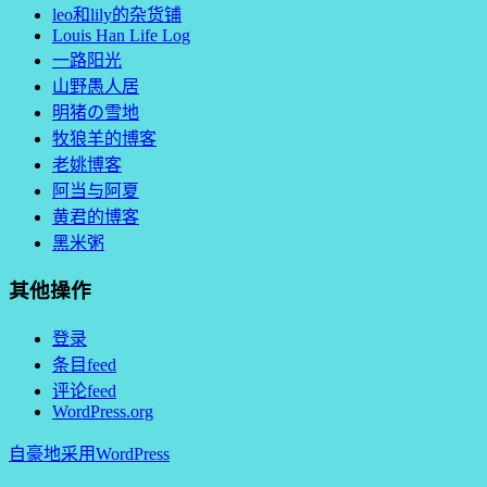
leo和lily的杂货铺
Louis Han Life Log
一路阳光
山野愚人居
明猪の雪地
牧狼羊的博客
老姚博客
阿当与阿夏
黄君的博客
黑米粥
其他操作
登录
条目feed
评论feed
WordPress.org
自豪地采用WordPress