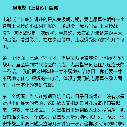
——观电影《上甘岭》后感
电影《上甘岭》讲述的是抗美援朝时期，我志愿军在朝鲜一个
名叫上甘岭的小山村开展的一场战役，我方叫做“上甘岭战
役”。这场战役是一次敌我力量悬殊，双方武力装备差距巨大
的战役。看过影片，在这次战役中，让我感受颇深的有几个场
面。
第一个场面：七连坚守阵地，指导员眼睛被炸伤，但仍然指挥
战斗，直至等到前来接应的八连。尤其指导员握住八连连长的
一番话，“我们把这块阵地一寸不落地交给你们，你们要一寸
不落地守住”。短短的一句话，体现了我们的志愿军在敌人面
前，寸土不让的英雄气概。
第二个场面：当八连撤退到坑道后，日子日趋艰难，没有水是
对战士们最大的考验，这时敌人又把炮口对准坑道出口架起
来，使我方无法出去。一次黑夜出击遭到敌人炮火猛哄后，机
智的连长发现一个诀窍，就是敌人听到响动就开火，为此，他
安排战士将废旧罐头盒隔几分钟扔一次，这样敌人每次听到响