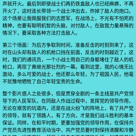
声就开火。最后到即使战士们再扔铁盒敌人也已经麻痹，不再
开火了，这时连长带领一个战士冲出去，炸掉了敌人的炮口。
这个场景让我佩服我们的志愿军，在战场上，不光有不怕死的
精神，也要有聪明机智的头脑，对付敌人，在敌我力量悬殊的
情况下，要采取各种方法打击敌人。
第三个场面：为后方争取到时间，准备反击的时刻到来了，这
时在山头却有敌人的机枪口挡在前面，反击的时刻越近了，这
时，我们的通讯员，一个小战士用自己的身躯堵住了敌人的机
枪口，再现了黄继光那壮烈的一幕。看到这里，我的心情无比
激动，多么可爱的战士，他还那么年轻，为了祖国人民，他毫
不犹豫地牺牲了自己年轻宝贵的生命。
整个影片感人之处很多，但是贯穿全剧的一条主线是共产党领
导下的人民军队，在同敌人作战过程中，发挥党的领导作用，
无论在艰苦的坑道内，还是在战火纷飞的阵地上，有了共产党
的领导，就有了领路人，有了方向，才是我们战斗胜利的基本
保证。同样，在和平时期，更要加强党的领导作用，在保持共
产党员先进性教育活动当中，共产党员要时刻保持清醒和冷静