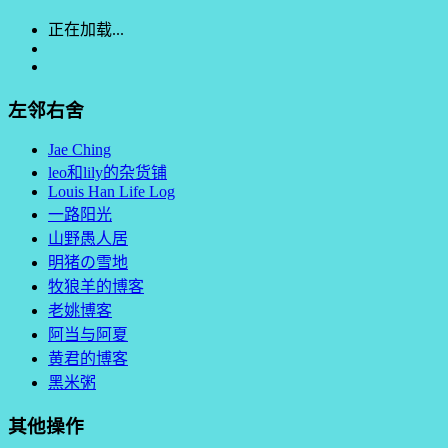
正在加载...
左邻右舍
Jae Ching
leo和lily的杂货铺
Louis Han Life Log
一路阳光
山野愚人居
明猪の雪地
牧狼羊的博客
老姚博客
阿当与阿夏
黄君的博客
黑米粥
其他操作