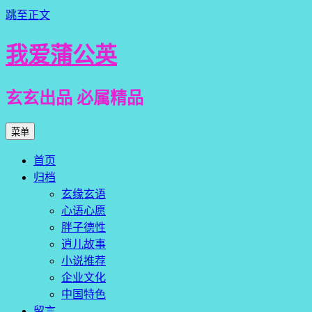
跳至正文
我爱蒲公英
玄玄出品 必属精品
菜单
首页
归档
玄缘玄语
心语心愿
胖子德性
逍儿故事
小说推荐
企业文化
中国特色
留言