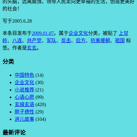
的头脑，远离腐蚀，领导人民走向更幸福的生活，创造更美好
的社会！
写于2005.6.28
本条目发布于
2009.01.07
。属于
企业文化
分类，被贴了
上甘
岭
、
八连
、
共产党
、
军队
、
反击
、
后方
、
抗美援朝
、
祖国
标
签。
作者是
玄玄
。
分类
中国特色
(14)
企业文化
(30)
小说推荐
(21)
心语心愿
(99)
玄缘玄语
(420)
胖子德性
(29)
逍儿故事
(104)
最新评论