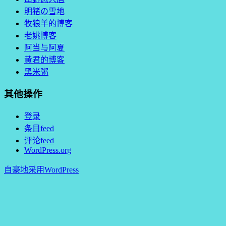
明猪の雪地
牧狼羊的博客
老姚博客
阿当与阿夏
黄君的博客
黑米粥
其他操作
登录
条目feed
评论feed
WordPress.org
自豪地采用WordPress