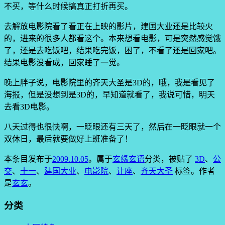
不买，等什么时候搞真正打折再买。
去解放电影院看了看正在上映的影片，建国大业还是比较火
的，进来的很多人都看这个。本来想看电影，可是突然感觉饿
了，还是去吃饭吧，结果吃完饭，困了，不看了还是回家吧。
结果电影没看成，回家睡了一觉。
晚上胖子说，电影院里的齐天大圣是3D的，哦，我是看见了
海报，但是没想到是3D的，早知道就看了，我说可惜，明天
去看3D电影。
八天过得也很快啊，一眨眼还有三天了，然后在一眨眼就一个
双休日，最后就要做好上班准备了！
本条目发布于
2009.10.05
。属于
玄缘玄语
分类，被贴了
3D
、
公
交
、
十一
、
建国大业
、
电影院
、
让座
、
齐天大圣
标签。
作者
是
玄玄
。
分类