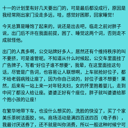
十一的计划里有好几天要出门的，可是最后都没成行，原因是
我经常刚出家门没走多远，哇，感觉好困那，回家睡觉！
今天总算是睡饱了起来的，说还是出去吧，临走之前对胖子
说，出门后不许在我面前提，困了、睡觉这两个词，否则走不
成就怪他。
出门的人真多啊，公交站牌好多人，居然还有个维持秩序的叫
不要挤，可是谁管呢。不知道从什么时候起，公交车里面挂了
广告牌子，写着“好位子谁不想要”，我晕，在这里面挂这句
话，尽管是广告词，也容易让人联想啊，上车就抢好位子，都
不给老弱病残让座了，因为你自己说的，好位子谁不想要！果
然，后来有一站上来一对年轻夫妇，女的怀里抱着婴儿，走到
中间了都没人给让座。婆婆正好有个座位，胖子就叫婆婆给那
个抱小孩的让座！
在繁华地带下车，也没什么想买的，洗脸的快没了，买了个家
美乐茶树洁面胶，98。商场活动是满四百送四百（电子券），
我最讨厌送券了，还不就是叫你消费，所以一般这种时候宁可