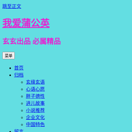
跳至正文
我爱蒲公英
玄玄出品 必属精品
菜单
首页
归档
玄缘玄语
心语心愿
胖子德性
逍儿故事
小说推荐
企业文化
中国特色
留言