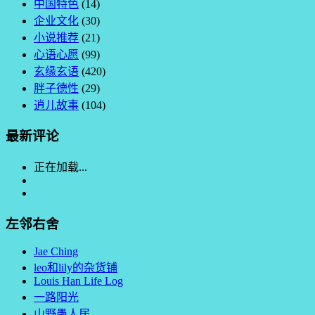
中国特色
(14)
企业文化
(30)
小说推荐
(21)
心语心愿
(99)
玄缘玄语
(420)
胖子德性
(29)
逍儿故事
(104)
最新评论
正在加载...
左邻右舍
Jae Ching
leo和lily的杂货铺
Louis Han Life Log
一路阳光
山野愚人居