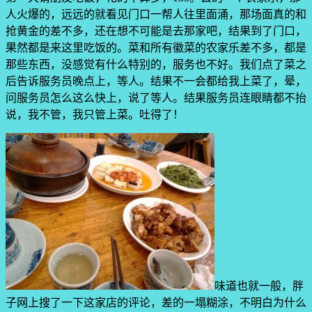
人火爆的，远远的就看见门口一帮人往里面涌，那场面真的和
抢黄金的差不多，还在想不可能是去那家吧，结果到了门口，
果然都是来这里吃饭的。菜和所有徽菜的农家乐差不多，都是
那些东西，没感觉有什么特别的，服务也不好。我们点了菜之
后告诉服务员晚点上，等人。结果不一会都给我上菜了，晕，
问服务员怎么这么快上，说了等人。结果服务员连眼睛都不抬
说，我不管，我只管上菜。吐得了！
味道也就一般，胖
子网上搜了一下这家店的评论，差的一塌糊涂，不明白为什么