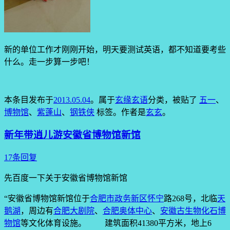
新的单位工作才刚刚开始，明天要测试英语，都不知道要考些
什么。走一步算一步吧！
本条目发布于
2013.05.04
。属于
玄缘玄语
分类，被贴了
五一
、
博物馆
、
紫蓬山
、
钢铁侠
标签。
作者是
玄玄
。
新年带逍儿游安徽省博物馆新馆
17条回复
先百度一下关于安徽省博物馆新馆
“安徽省博物馆新馆位于
合肥市政务新区
怀宁
路268号，北临
天
鹅湖
，周边有
合肥大剧院
、
合肥奥体中心
、
安徽古生物化石博
物馆
等文化体育设施。 建筑面积41380平方米，地上6