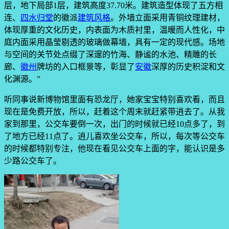
层，地下局部1层，建筑高度37.70米。建筑造型体现了五方相
连、
四水归堂
的徽派
建筑风格
。外墙立面采用青铜纹理建材，
体现厚重的文化历史，内表面为木质衬里，温暖而人性化，中
庭内面采用晶莹剔透的玻璃做幕墙，具有一定的现代感。场地
与空间的关节处点缀了深邃的竹海、静谧的水池、精雕的长
廊、
徽州
牌坊的入口框景等，彰显了
安徽
深厚的历史积淀和文
化渊源。”
听同事说新博物馆里面有恐龙厅，她家宝宝特别喜欢看，而且
现在是免费开放，所以，赶着这个周末就赶紧带逍去了。从我
家到那里，公交车要倒一次，出门的时候就已经10点多了，到
了地方已经11点了。逍儿喜欢坐公交车，所以，每次等公交车
的时候都特别专注，他现在看见公交车上面的字，能认识是多
少路公交车了。