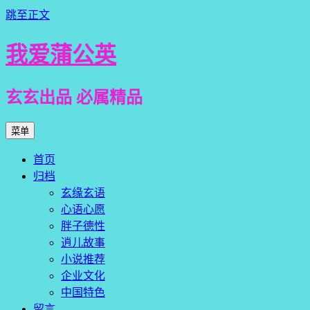
跳至正文
我爱蒲公英
玄玄出品 必属精品
菜单
首页
归档
玄缘玄语
心语心愿
胖子德性
逍儿故事
小说推荐
企业文化
中国特色
留言