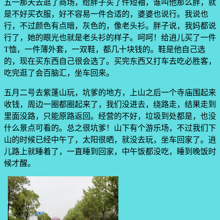
五一那天去逛了商场，给胖子买了件短袖，谁叫他那么胖，就
是不好买衣服，好不容易一件合适的，婆婆也说行。我说也
行，不过颜色有点暗，灰色的，像老头衫。胖子说，我妈都说
行了，她的眼光也就是老头衫的样子。呵呵！给逍儿买了一件
T恤，一件薄外套，一双鞋，都几十块钱的。鞋是他自己选
的，现在买东西自己很会选了。买完东西又打车去吃必胜客，
吃完逛了会百脑汇，坐车回来。
五月二号去紫蓬山玩，坑爹的地方，上山之后一个寺庙围起来
收钱，周边一圈都圈起来了，我们没进去，绕路走，结果走到
里面没路，只能原路返回。经营的不好，垃圾到处都是，也没
什么景点可看的。总之很坑爹！山下有个游乐场，不过我们下
山的时候已经中午了，太阳很晒，就没去玩，坐车回家了。逍
儿路上就睡着了，一直睡到回家，中午饭都没吃，睡到晚饭时
候才醒。