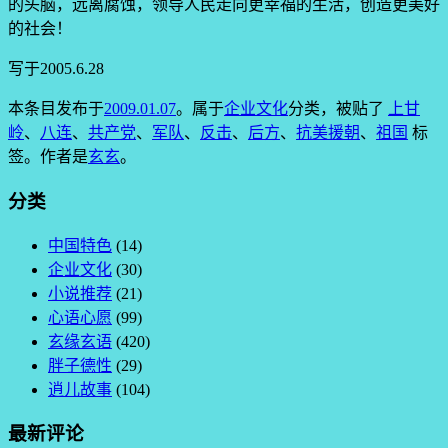
的头脑，远离腐蚀，领导人民走向更幸福的生活，创造更美好
的社会！
写于2005.6.28
本条目发布于
2009.01.07
。属于
企业文化
分类，被贴了
上甘
岭
、
八连
、
共产党
、
军队
、
反击
、
后方
、
抗美援朝
、
祖国
标
签。
作者是
玄玄
。
分类
中国特色
(14)
企业文化
(30)
小说推荐
(21)
心语心愿
(99)
玄缘玄语
(420)
胖子德性
(29)
逍儿故事
(104)
最新评论