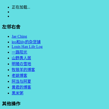
正在加载...
左邻右舍
Jae Ching
leo和lily的杂货铺
Louis Han Life Log
一路阳光
山野愚人居
明猪の雪地
牧狼羊的博客
老姚博客
阿当与阿夏
黄君的博客
黑米粥
其他操作