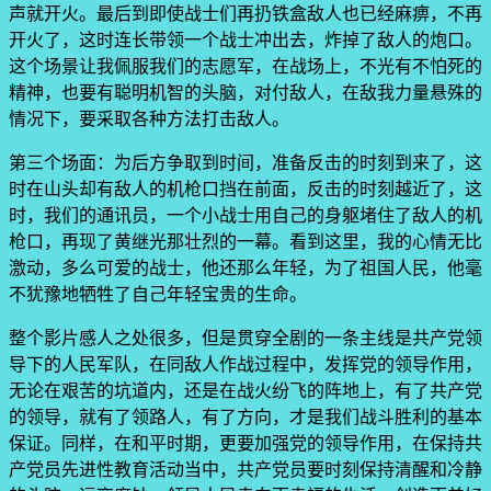
声就开火。最后到即使战士们再扔铁盒敌人也已经麻痹，不再
开火了，这时连长带领一个战士冲出去，炸掉了敌人的炮口。
这个场景让我佩服我们的志愿军，在战场上，不光有不怕死的
精神，也要有聪明机智的头脑，对付敌人，在敌我力量悬殊的
情况下，要采取各种方法打击敌人。
第三个场面：为后方争取到时间，准备反击的时刻到来了，这
时在山头却有敌人的机枪口挡在前面，反击的时刻越近了，这
时，我们的通讯员，一个小战士用自己的身躯堵住了敌人的机
枪口，再现了黄继光那壮烈的一幕。看到这里，我的心情无比
激动，多么可爱的战士，他还那么年轻，为了祖国人民，他毫
不犹豫地牺牲了自己年轻宝贵的生命。
整个影片感人之处很多，但是贯穿全剧的一条主线是共产党领
导下的人民军队，在同敌人作战过程中，发挥党的领导作用，
无论在艰苦的坑道内，还是在战火纷飞的阵地上，有了共产党
的领导，就有了领路人，有了方向，才是我们战斗胜利的基本
保证。同样，在和平时期，更要加强党的领导作用，在保持共
产党员先进性教育活动当中，共产党员要时刻保持清醒和冷静