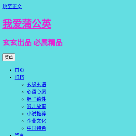
跳至正文
我爱蒲公英
玄玄出品 必属精品
菜单
首页
归档
玄缘玄语
心语心愿
胖子德性
逍儿故事
小说推荐
企业文化
中国特色
留言