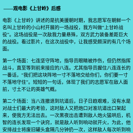
——观电影《上甘岭》后感
电影《上甘岭》讲述的是抗美援朝时期，我志愿军在朝鲜一个
名叫上甘岭的小山村开展的一场战役，我方叫做“上甘岭战
役”。这场战役是一次敌我力量悬殊，双方武力装备差距巨大
的战役。看过影片，在这次战役中，让我感受颇深的有几个场
面。
第一个场面：七连坚守阵地，指导员眼睛被炸伤，但仍然指挥
战斗，直至等到前来接应的八连。尤其指导员握住八连连长的
一番话，“我们把这块阵地一寸不落地交给你们，你们要一寸
不落地守住”。短短的一句话，体现了我们的志愿军在敌人面
前，寸土不让的英雄气概。
第二个场面：当八连撤退到坑道后，日子日趋艰难，没有水是
对战士们最大的考验，这时敌人又把炮口对准坑道出口架起
来，使我方无法出去。一次黑夜出击遭到敌人炮火猛哄后，机
智的连长发现一个诀窍，就是敌人听到响动就开火，为此，他
安排战士将废旧罐头盒隔几分钟扔一次，这样敌人每次听到响