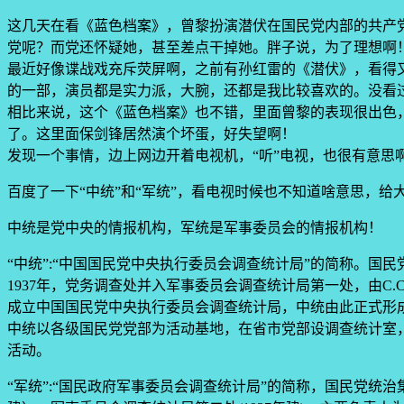
这几天在看《蓝色档案》，曾黎扮演潜伏在国民党内部的共产
党呢？而党还怀疑她，甚至差点干掉她。胖子说，为了理想啊
最近好像谍战戏充斥荧屏啊，之前有孙红雷的《潜伏》，看得
的一部，演员都是实力派，大腕，还都是我比较喜欢的。没看
相比来说，这个《蓝色档案》也不错，里面曾黎的表现很出色
了。这里面保剑锋居然演个坏蛋，好失望啊！
发现一个事情，边上网边开着电视机，“听”电视，也很有意思
百度了一下“中统”和“军统”，看电视时候也不知道啥意思，
中统是党中央的情报机构，军统是军事委员会的情报机构！
“中统”:“中国国民党中央执行委员会调查统计局”的简称。国
1937年，党务调查处并入军事委员会调查统计局第一处，由C
成立中国国民党中央执行委员会调查统计局，中统由此正式形
中统以各级国民党党部为活动基地，在省市党部设调查统计室，
活动。
“军统”:“国民政府军事委员会调查统计局”的简称，国民党统治集