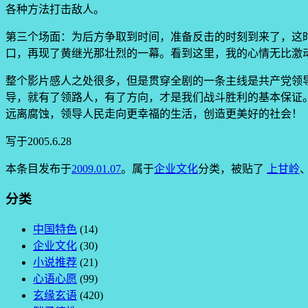
各种方法打击敌人。
第三个场面：为后方争取到时间，准备反击的时刻到来了，这
口，再现了黄继光那壮烈的一幕。看到这里，我的心情无比激
整个影片感人之处很多，但是贯穿全剧的一条主线是共产党领
导，就有了领路人，有了方向，才是我们战斗胜利的基本保证
远离腐蚀，领导人民走向更幸福的生活，创造更美好的社会！
写于2005.6.28
本条目发布于
2009.01.07
。属于
企业文化
分类，被贴了
上甘岭
分类
中国特色
(14)
企业文化
(30)
小说推荐
(21)
心语心愿
(99)
玄缘玄语
(420)