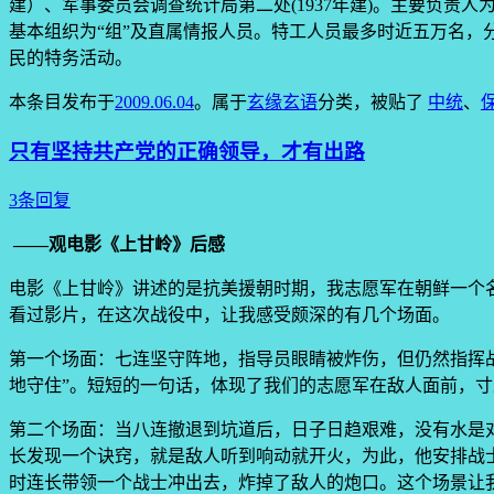
建）、军事委员会调查统计局第二处(1937年建)。主要负责
基本组织为“组”及直属情报人员。特工人员最多时近五万名
民的特务活动。
本条目发布于
2009.06.04
。属于
玄缘玄语
分类，被贴了
中统
、
只有坚持共产党的正确领导，才有出路
3条回复
——观电影《上甘岭》后感
电影《上甘岭》讲述的是抗美援朝时期，我志愿军在朝鲜一个
看过影片，在这次战役中，让我感受颇深的有几个场面。
第一个场面：七连坚守阵地，指导员眼睛被炸伤，但仍然指挥
地守住”。短短的一句话，体现了我们的志愿军在敌人面前，
第二个场面：当八连撤退到坑道后，日子日趋艰难，没有水是
长发现一个诀窍，就是敌人听到响动就开火，为此，他安排战
时连长带领一个战士冲出去，炸掉了敌人的炮口。这个场景让