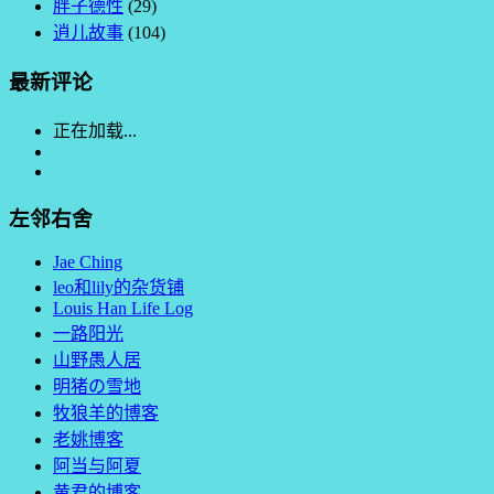
胖子德性
(29)
逍儿故事
(104)
最新评论
正在加载...
左邻右舍
Jae Ching
leo和lily的杂货铺
Louis Han Life Log
一路阳光
山野愚人居
明猪の雪地
牧狼羊的博客
老姚博客
阿当与阿夏
黄君的博客