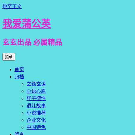
跳至正文
我爱蒲公英
玄玄出品 必属精品
菜单
首页
归档
玄缘玄语
心语心愿
胖子德性
逍儿故事
小说推荐
企业文化
中国特色
留言