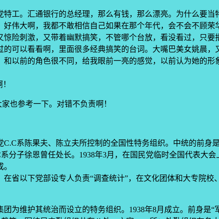
党特工。汇通银行的总经理，那么有钱，那么漂亮。为什么要当
！好伟大啊，我都不敢相信自己如果在那个年代，会不会不顾荣
又惊险刺激，又带着幽默搞笑，不管哪个台放，看没看过，只要
过的可以看看啊，里面很多经典搞笑的台词。大嘴巴美女姚晨，
，和以前的角色很不同，给我眼前一亮的感觉，以前认为她的形
啊！
给大家也参考一下。对错不负责啊！
民党C.C系陈果夫、陈立夫所控制的全国性特务组织。中统的前身
.C系分子徐恩曾任处长。1938年3月，在国民党临时全国代表
成。
在省以下党部设专人负责“调查统计”，在文化团体和大专院校、
团为维护其统治而设立的特务组织。1938年8月成立。前身是“军事委