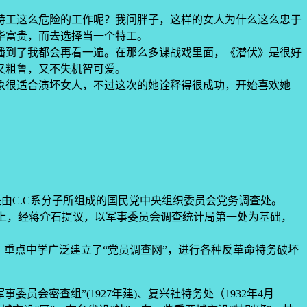
特工这么危险的工作呢？我问胖子，这样的女人为什么这么忠于
华富贵，而去选择当一个特工。
播到了我都会再看一遍。在那么多谍战戏里面，《潜伏》是很好
又粗鲁，又不失机智可爱。
象很适合演坏女人，不过这次的她诠释得很成功，开始喜欢她
是由C.C系分子所组成的国民党中央组织委员会党务调查处。
大会上，经蒋介石提议，以军事委员会调查统计局第一处为基础，
重点中学广泛建立了“党员调查网”，进行各种反革命特务破坏
员会密查组”(1927年建)、复兴社特务处（1932年4月