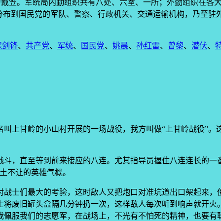
人为戴笠。军统局内勤组织共有八处、六室、一所；外勤组织在各大城
，分布到国民党的军队、警察、行政机关、交通运输机构，乃至驻
保剑锋
、
共产党
、
军统
、
国民党
、
姚晨
、
孙红雷
、
曾黎
、
潜伏
、
名叫上甘岭的小山村开展的一场战役，我方叫做“上甘岭战役”。
战斗，直至等到前来接应的八连。尤其指导员握住八连连长的一
寸土不让的英雄气概。
对战士们最大的考验，这时敌人又把炮口对准坑道出口架起来，
士将废旧罐头盒隔几分钟扔一次，这样敌人每次听到响声就开火
我佩服我们的志愿军，在战场上，不光有不怕死的精神，也要有