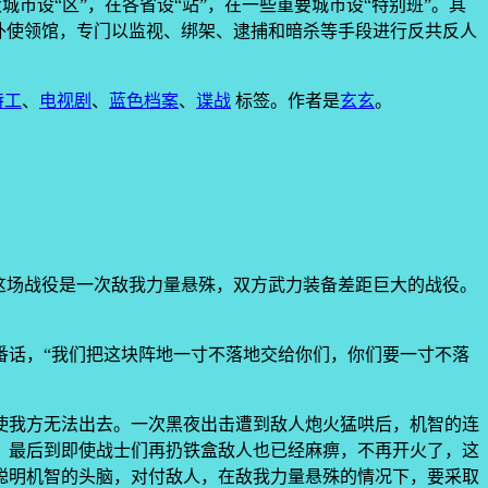
市设“区”，在各省设“站”，在一些重要城市设“特别班”。其
外使领馆，专门以监视、绑架、逮捕和暗杀等手段进行反共反人
特工
、
电视剧
、
蓝色档案
、
谍战
标签。
作者是
玄玄
。
这场战役是一次敌我力量悬殊，双方武力装备差距巨大的战役。
番话，“我们把这块阵地一寸不落地交给你们，你们要一寸不落
使我方无法出去。一次黑夜出击遭到敌人炮火猛哄后，机智的连
。最后到即使战士们再扔铁盒敌人也已经麻痹，不再开火了，这
聪明机智的头脑，对付敌人，在敌我力量悬殊的情况下，要采取